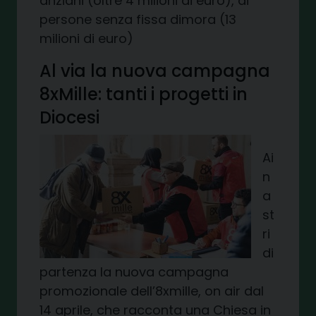
anziani (oltre 4 milioni di euro), di
persone senza fissa dimora (13
milioni di euro)
Al via la nuova campagna
8xMille: tanti i progetti in
Diocesi
Ai
n
a
st
ri
di
partenza la nuova campagna
promozionale dell’8xmille, on air dal
14 aprile, che racconta una Chiesa in