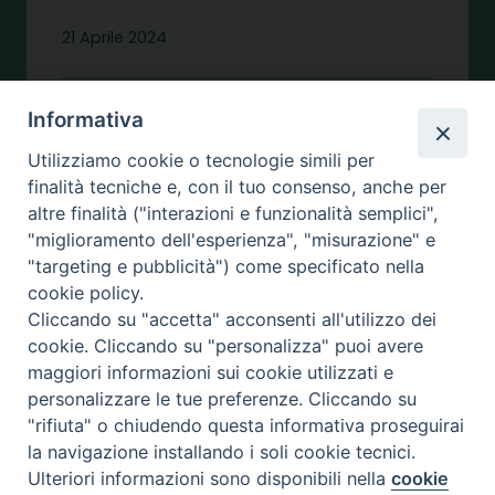
21 Aprile 2024
LITURGIA
Informativa
Utilizziamo cookie o tecnologie simili per
L’ufficio liturgico diocesano
finalità tecniche e, con il tuo consenso, anche per
al Convegno regionale
altre finalità ("interazioni e funzionalità semplici",
sulla liturgia
"miglioramento dell'esperienza", "misurazione" e
"targeting e pubblicità") come specificato nella
cookie policy.
Ri
Cliccando su "accetta" acconsenti all'utilizzo dei
pr
cookie. Cliccando su "personalizza" puoi avere
e
maggiori informazioni sui cookie utilizzati e
n
personalizzare le tue preferenze. Cliccando su
d
"rifiuta" o chiudendo questa informativa proseguirai
e
la navigazione installando i soli cookie tecnici.
Ulteriori informazioni sono disponibili nella
cookie
n
Preferenze Cookie