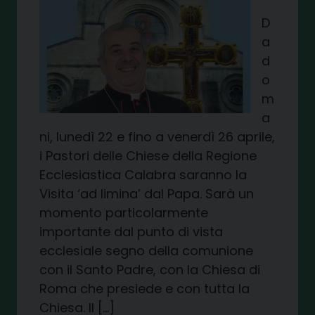
D
a
d
o
m
a
ni, lunedì 22 e fino a venerdì 26 aprile,
i Pastori delle Chiese della Regione
Ecclesiastica Calabra saranno la
Visita ‘ad limina’ dal Papa. Sarà un
momento particolarmente
importante dal punto di vista
ecclesiale segno della comunione
con il Santo Padre, con la Chiesa di
Roma che presiede e con tutta la
Chiesa. Il […]