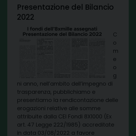
Presentazione del Bilancio
2022
C
o
m
e
o
g
ni anno, nell’ambito dell’impegno di
trasparenza, pubblichiamo e
presentiamo la rendicontazione delle
erogazioni relative alle somme
attribuite dalla CEI Fondi 8X1000 (Ex
art. 47 Legge 222/1985) accreditate
in data 03/08/2022 a favore