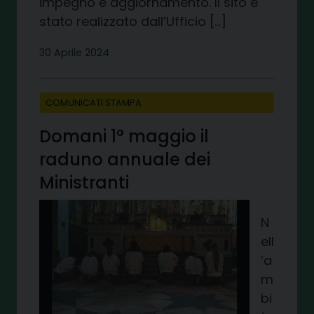
impegno e aggiornamento. Il sito è
stato realizzato dall’Ufficio […]
30 Aprile 2024
COMUNICATI STAMPA
Domani 1° maggio il
raduno annuale dei
Ministranti
N
ell
’a
m
bi