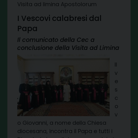
Visita ad limina Apostolorum
I Vescovi calabresi dal
Papa
Il comunicato della Cec a
conclusione della Visita ad Limina
Il
v
e
s
c
o
v
o Giovanni, a nome della Chiesa
diocesana, incontra il Papa e tutti i