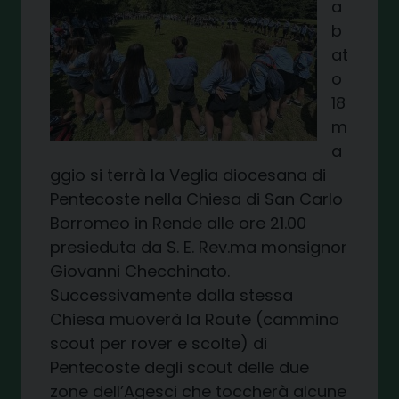
a
b
at
o
18
m
a
ggio si terrà la Veglia diocesana di
Pentecoste nella Chiesa di San Carlo
Borromeo in Rende alle ore 21.00
presieduta da S. E. Rev.ma monsignor
Giovanni Checchinato.
Successivamente dalla stessa
Chiesa muoverà la Route (cammino
scout per rover e scolte) di
Pentecoste degli scout delle due
zone dell’Agesci che toccherà alcune