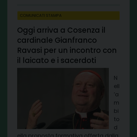
COMUNICATI STAMPA
Oggi arriva a Cosenza il
cardinale Gianfranco
Ravasi per un incontro con
il laicato e i sacerdoti
N
ell
’a
m
bi
to
d
ella proposta formativa offerta dalla