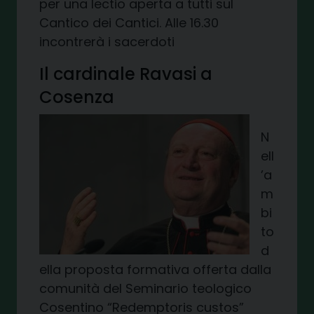
per una lectio aperta a tutti sul
Cantico dei Cantici. Alle 16.30
incontrerà i sacerdoti
Il cardinale Ravasi a
Cosenza
N
ell
’a
m
bi
to
d
ella proposta formativa offerta dalla
comunità del Seminario teologico
Cosentino “Redemptoris custos”