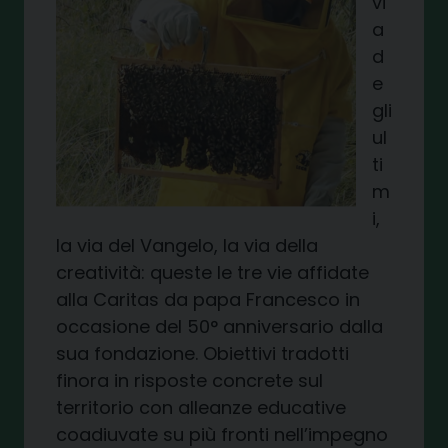
vi
a
d
e
gli
ul
ti
m
i,
la via del Vangelo, la via della
creatività: queste le tre vie affidate
alla Caritas da papa Francesco in
occasione del 50° anniversario dalla
sua fondazione. Obiettivi tradotti
finora in risposte concrete sul
territorio con alleanze educative
coadiuvate su più fronti nell’impegno