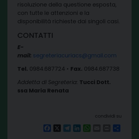
risoluzione della questione esposta,
con tutte le attenzioni e la
disponibilità richieste dai singoli casi.
CONTATTI
E-
mail:
segreteriacuriacs@gmail.com
Tel.
0984.687724 •
Fax.
0984.687738
Addetta di Segreteria:
Tucci Dott.
ssa Maria Renata
condividi su
Facebook
X
Telegram
LinkedIn
WhatsApp
Email
Print
Share