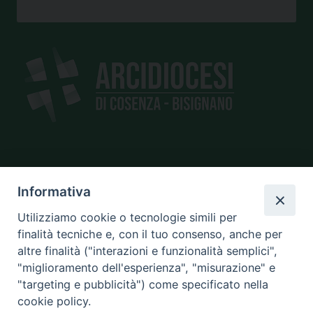
SEDE
Informativa
piazza Giano Parrasio, 16
87100 Cosenza
Utilizziamo cookie o tecnologie simili per
finalità tecniche e, con il tuo consenso, anche per
altre finalità ("interazioni e funzionalità semplici",
"miglioramento dell'esperienza", "misurazione" e
CONTATTI
"targeting e pubblicità") come specificato nella
e@mail:
info@diocesicosenza.it
cookie policy.
tel: +39 0984 687712