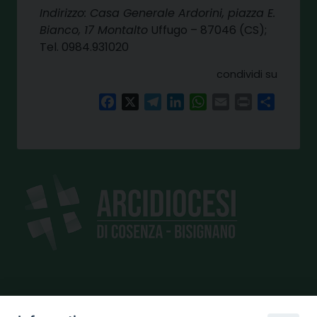
Indirizzo: Casa Generale Ardorini, piazza E.
Bianco, 17 Montalto
Uffugo – 87046 (CS);
Tel. 0984.931020
condividi su
Facebook
X
Telegram
LinkedIn
WhatsApp
Email
Print
Share
SEDE