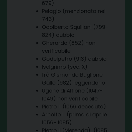
679)
Pelagio (menzionato nel
743)
Odolberto Squillani (799-
824) dubbio
Gherardo (852) non
verificabile
Godelpetro (913) dubbio
Iselgrimo (sec. X)
frà Gismondo Buglione
Gallo (982) leggendario
Ugone di Alfione (1047-
1049) non verificabile
Pietro I (1056 deceduto)
Arnolfo I (prima di aprile
1056- 1085)
Pietro II (Merenda) (1085