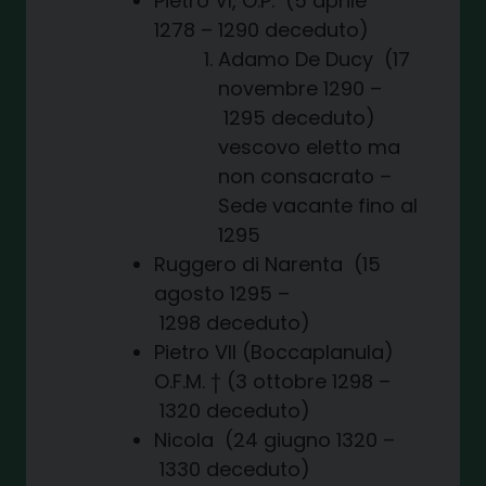
Pietro VI, O.P. (5 aprile
1278 – 1290 deceduto)
Adamo De Ducy (17
novembre 1290 –
1295 deceduto)
vescovo eletto ma
non consacrato –
Sede vacante fino al
1295
Ruggero di Narenta (15
agosto 1295 –
1298 deceduto)
Pietro VII (Boccaplanula)
O.F.M. † (3 ottobre 1298 –
1320 deceduto)
Nicola (24 giugno 1320 –
1330 deceduto)