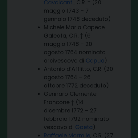
Cavalcanti
, C.R. † (20
maggio 1743 – 7
gennaio 1748 deceduto)
Michele Maria Capece
Galeota, C.R. † (6
maggio 1748 – 20
agosto 1764 nominato
arcivescovo di
Capua
)
Antonio d’Afflitto, C.R. (20
agosto 1764 – 26
ottobre 1772 deceduto)
Gennaro Clemente
Francone † (14
dicembre 1772 – 27
febbraio 1792 nominato
vescovo di
Gaeta
)
Raffaele Mormile
, C.R. (27