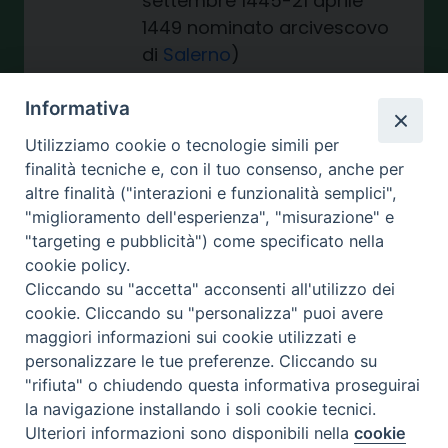
settembre 1445-21 aprile
1449 nominato arcivescovo
di
Salerno
)
Giovanni de’ Freddi Pennati
114 maggio 1449 – 1486
Informativa
deceduto
Utilizziamo cookie o tecnologie simili per
Goffredo (1475-1487)
finalità tecniche e, con il tuo consenso, anche per
Bernardino Ferrari (22
altre finalità ("interazioni e funzionalità semplici",
settembre 1487 –
"miglioramento dell'esperienza", "misurazione" e
1498 deceduto)
"targeting e pubblicità") come specificato nella
cookie policy.
Francesco Piccolomini
(3
Cliccando su "accetta" acconsenti all'utilizzo dei
dicembre 1498 –
cookie. Cliccando su "personalizza" puoi avere
1530 deceduto)
maggiori informazioni sui cookie utilizzati e
Fabio Arcella (24 gennaio
personalizzare le tue preferenze. Cliccando su
1530 – 5
"rifiuta" o chiudendo questa informativa proseguirai
marzo 1537 nominato
la navigazione installando i soli cookie tecnici.
vescovo di
Policastro
)
Ulteriori informazioni sono disponibili nella
cookie
Preferenze Cookie