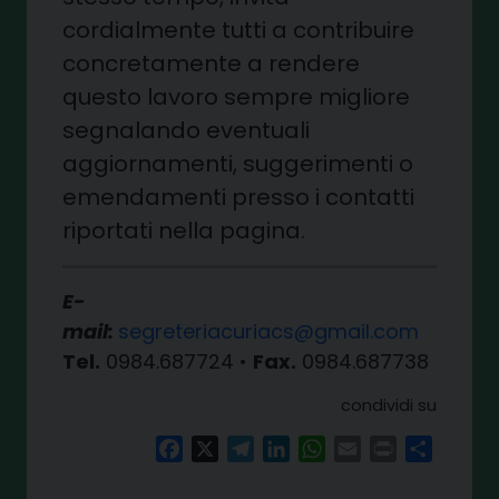
cordialmente tutti a contribuire
concretamente a rendere
questo lavoro sempre migliore
segnalando eventuali
aggiornamenti, suggerimenti o
emendamenti presso i contatti
riportati nella pagina.
E-
mail:
segreteriacuriacs@gmail.com
Tel.
0984.687724 •
Fax.
0984.687738
condividi su
Facebook
X
Telegram
LinkedIn
WhatsApp
Email
Print
Share