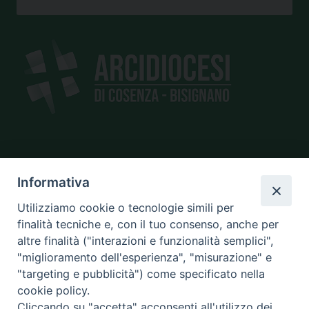
SEDE
Informativa
piazza Giano Parrasio, 16
87100 Cosenza
Utilizziamo cookie o tecnologie simili per
finalità tecniche e, con il tuo consenso, anche per
altre finalità ("interazioni e funzionalità semplici",
"miglioramento dell'esperienza", "misurazione" e
CONTATTI
"targeting e pubblicità") come specificato nella
e@mail:
info@diocesicosenza.it
cookie policy.
tel: +39 0984 687712
Cliccando su "accetta" acconsenti all'utilizzo dei