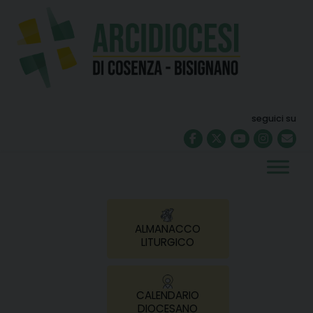
Skip
to
content
seguici su
ALMANACCO
LITURGICO
CALENDARIO
DIOCESANO