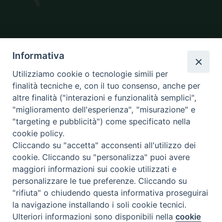
SEDE
Informativa
piazza Giano Parrasio, 16
87100 Cosenza
Utilizziamo cookie o tecnologie simili per
finalità tecniche e, con il tuo consenso, anche per
altre finalità ("interazioni e funzionalità semplici",
"miglioramento dell'esperienza", "misurazione" e
CONTATTI
"targeting e pubblicità") come specificato nella
e@mail:
info@diocesicosenza.it
cookie policy.
tel: +39 0984 687712
Cliccando su "accetta" acconsenti all'utilizzo dei
cookie. Cliccando su "personalizza" puoi avere
maggiori informazioni sui cookie utilizzati e
personalizzare le tue preferenze. Cliccando su
Amministrazione
"rifiuta" o chiudendo questa informativa proseguirai
trasparente
la navigazione installando i soli cookie tecnici.
Ulteriori informazioni sono disponibili nella
cookie
Preferenze Cookie