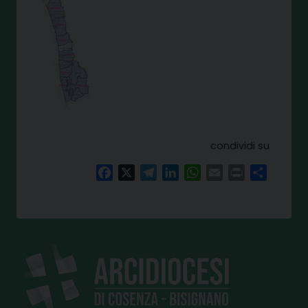
condividi su
Facebook
X
Telegram
LinkedIn
WhatsApp
Email
Print
Share