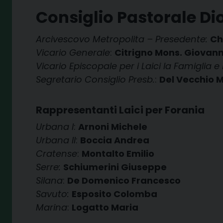
Consiglio Pastorale D
Arcivescovo Metropolita – Presedente:
Ch
Vicario Generale
:
Citrigno Mons. Giova
Vicario Episcopale per i Laici la Famiglia e 
Segretario Consiglio Presb.
:
Del Vecchio M
Rappresentanti Laici per Forania
Urbana I
:
Arnoni Michele
Urbana II
:
Boccia Andrea
Cratense
:
Montalto Emilio
Serre:
Schiumerini Giuseppe
Silana
:
De Domenico Francesco
Savuto:
Esposito Colomba
Marina
:
Logatto Maria