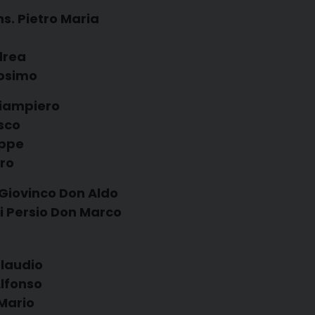
s. Pietro Maria
drea
Cosimo
Giampiero
sco
eppe
ro
Giovinco Don Aldo
i Persio Don Marco
Claudio
lfonso
Mario