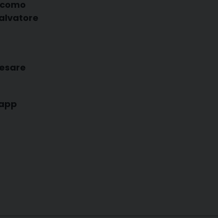
acomo
alvatore
Cesare
capp