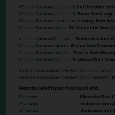
Vicario Forania Urbana I
:
Del Vecchio mon
Vicario Forania Urbana II
:
Bova Don Luigi
Vicario Forania Cratense
:
Lirangi Don An
Vicario Forania Serre
:
De Vincentis Don 
Vicario Forania Florense:
Belcastro don 
Vicario Forania Silana
:
Greco Don France
Vicario Forania Savuto
:
Trotta Don Gius
Vicario Forania Marina
:
Fratucci Don Mau
Rettore Seminario “Redemptoris Custos”:
Rettore Seminario “Redemptoris Mater”:
D
Membri eletti per fascia di età
1° fascia
Albanito Don 
2° fascia
Vulcano don A
3° fascia
Cassano don 