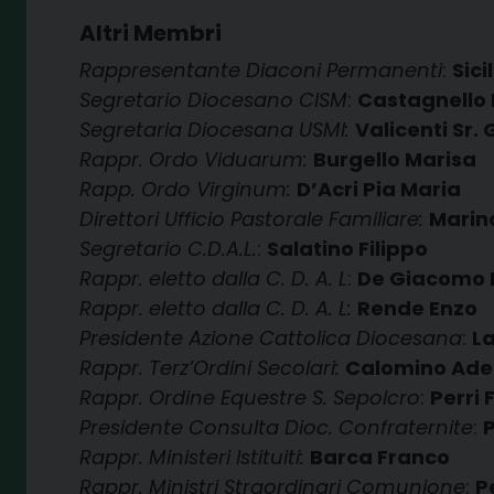
Altri Membri
Rappresentante Diaconi Permanenti
:
Sici
Segretario Diocesano CISM
:
Castagnello 
Segretaria Diocesana USMI:
Valicenti Sr. 
Rappr. Ordo Viduarum:
Burgello Marisa
Rapp. Ordo Virginum:
D’Acri Pia Maria
Direttori Ufficio Pastorale Familiare:
Marino
Segretario C.D.A.L.
:
Salatino Filippo
Rappr. eletto dalla C. D. A. L
:
De Giacomo 
Rappr. eletto dalla C. D. A. L:
Rende Enzo
Presidente Azione Cattolica Diocesana
:
L
Rappr. Terz’Ordini Secolari:
Calomino Ade
Rappr. Ordine Equestre S. Sepolcro
:
Perri
Presidente Consulta Dioc. Confraternite
:
P
Rappr. Ministeri Istituiti:
Barca Franco
Rappr. Ministri Straordinari Comunione
:
P