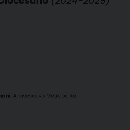
e Diocesano
(2024-2029)
anni,
Arcivescovo Metropolita