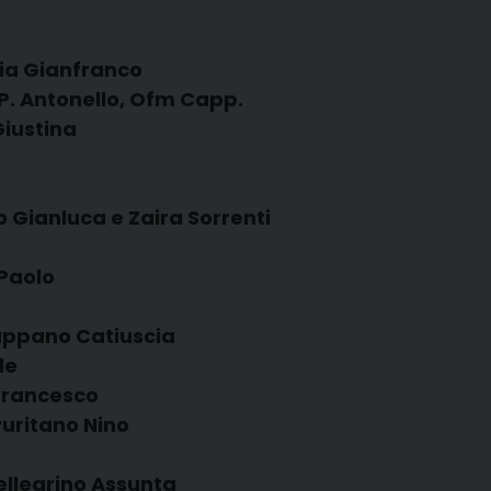
lia Gianfranco
P. Antonello, Ofm Capp.
Giustina
 Gianluca e Zaira Sorrenti
Paolo
appano Catiuscia
le
 Francesco
uritano Nino
ellegrino Assunta