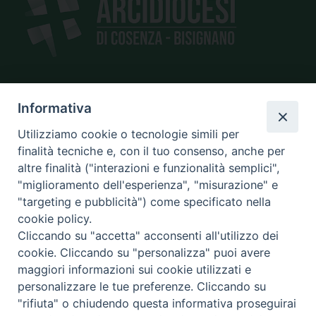
SEDE
Informativa
piazza Giano Parrasio, 16
Utilizziamo cookie o tecnologie simili per
87100 Cosenza
finalità tecniche e, con il tuo consenso, anche per
altre finalità ("interazioni e funzionalità semplici",
"miglioramento dell'esperienza", "misurazione" e
"targeting e pubblicità") come specificato nella
CONTATTI
cookie policy.
e@mail:
info@diocesicosenza.it
Cliccando su "accetta" acconsenti all'utilizzo dei
tel: +39 0984 687712
cookie. Cliccando su "personalizza" puoi avere
maggiori informazioni sui cookie utilizzati e
personalizzare le tue preferenze. Cliccando su
"rifiuta" o chiudendo questa informativa proseguirai
Amministrazione