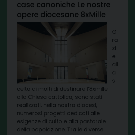
case canoniche Le nostre
opere diocesane 8xMille
G
ra
zi
e
all
a
s
celta di molti di destinare l’8xmille
alla Chiesa cattolica, sono stati
realizzati, nella nostra diocesi,
numerosi progetti dedicati alle
esigenze di culto e alla pastorale
della popolazione. Tra le diverse