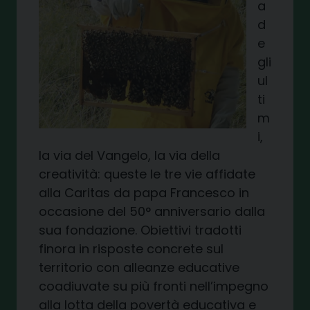
a
d
e
gli
ul
ti
m
i,
la via del Vangelo, la via della
creatività: queste le tre vie affidate
alla Caritas da papa Francesco in
occasione del 50° anniversario dalla
sua fondazione. Obiettivi tradotti
finora in risposte concrete sul
territorio con alleanze educative
coadiuvate su più fronti nell’impegno
alla lotta della povertà educativa e