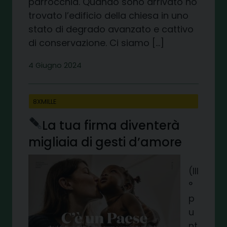
parrocchia. Quando sono arrivato ho
trovato l’edificio della chiesa in uno
stato di degrado avanzato e cattivo
di conservazione. Ci siamo […]
4 Giugno 2024
8XMILLE
La tua firma diventerà
migliaia di gesti d’amore
(III
°
p
u
nt