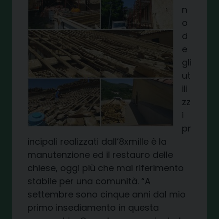
n
o
d
e
gli
ut
ili
zz
i
pr
incipali realizzati dall’8xmille è la
manutenzione ed il restauro delle
chiese, oggi più che mai riferimento
stabile per una comunità. “A
settembre sono cinque anni dal mio
primo insediamento in questa