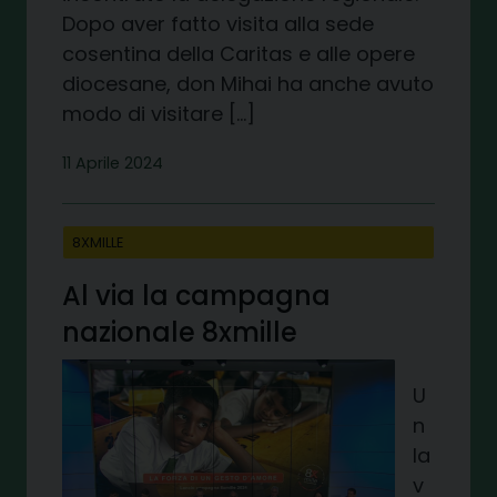
Dopo aver fatto visita alla sede
cosentina della Caritas e alle opere
diocesane, don Mihai ha anche avuto
modo di visitare […]
11 Aprile 2024
8XMILLE
Al via la campagna
nazionale 8xmille
U
n
la
v