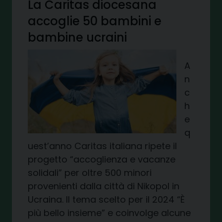
La Caritas diocesana
accoglie 50 bambini e
bambine ucraini
A
n
c
h
e
q
uest’anno Caritas italiana ripete il
progetto “accoglienza e vacanze
solidali” per oltre 500 minori
provenienti dalla città di Nikopol in
Ucraina. Il tema scelto per il 2024 “È
più bello insieme” e coinvolge alcune