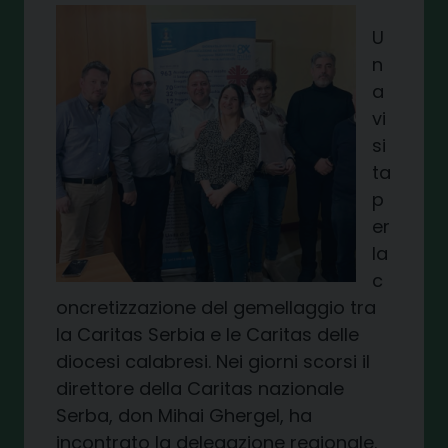
U
n
a
vi
si
ta
p
er
la
c
oncretizzazione del gemellaggio tra
la Caritas Serbia e le Caritas delle
diocesi calabresi. Nei giorni scorsi il
direttore della Caritas nazionale
Serba, don Mihai Ghergel, ha
incontrato la delegazione regionale.