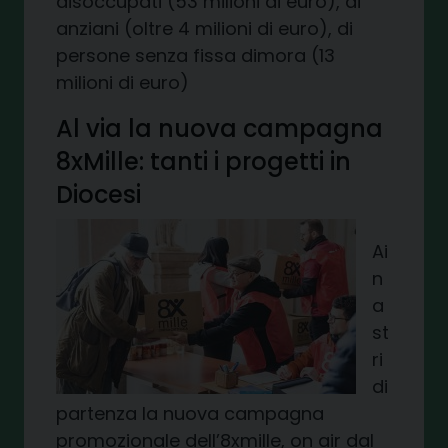
disoccupati (53 milioni di euro), di
anziani (oltre 4 milioni di euro), di
persone senza fissa dimora (13
milioni di euro)
Al via la nuova campagna
8xMille: tanti i progetti in
Diocesi
Ai
n
a
st
ri
di
partenza la nuova campagna
promozionale dell’8xmille, on air dal