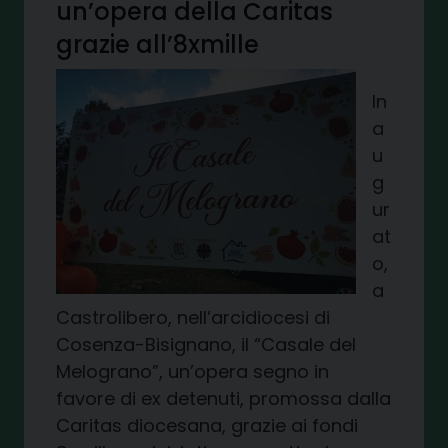
un’opera della Caritas
grazie all’8xmille
In
a
u
g
ur
at
o,
a
Castrolibero, nell’arcidiocesi di
Cosenza-Bisignano, il “Casale del
Melograno”, un’opera segno in
favore di ex detenuti, promossa dalla
Caritas diocesana, grazie ai fondi