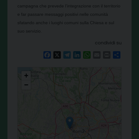
campagna che prevede l’integrazione con il territorio
e far passare messaggi positivi nelle comunità
sfatando anche i luoghi comuni sulla Chiesa e sul
suo servizio.
condividi su
Facebook
X
Telegram
LinkedIn
WhatsApp
Email
Print
Share
Al via la campagna nazionale 8xmille
+
−