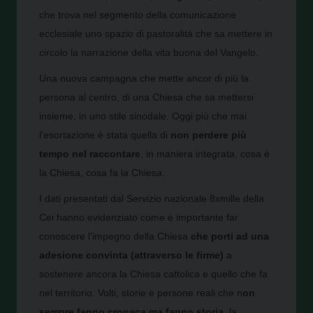
che trova nel segmento della comunicazione
ecclesiale uno spazio di pastoralità che sa mettere in
circolo la narrazione della vita buona del Vangelo.
Una nuova campagna che mette ancor di più la
persona al centro, di una Chiesa che sa mettersi
insieme, in uno stile sinodale. Oggi più che mai
l’esortazione è stata quella di
non perdere più
tempo nel raccontare
, in maniera integrata, cosa è
la Chiesa, cosa fa la Chiesa.
I dati presentati dal Servizio nazionale 8xmille della
Cei hanno evidenziato come è importante far
conoscere l’impegno della Chiesa
che porti ad una
adesione convinta (attraverso le firme)
a
sostenere ancora la Chiesa cattolica e quello che fa
nel territorio. Volti, storie e persone reali che n
on
sempre fanno cronaca ma fanno storia
, la