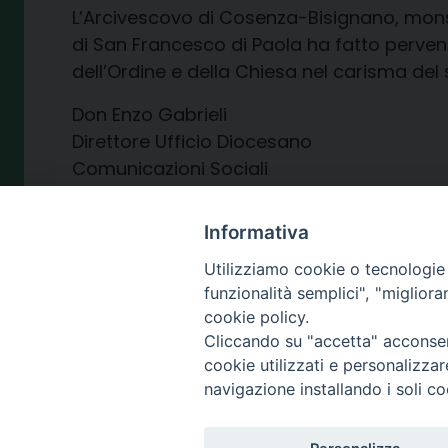
L’Arcivescovo di Cosenza-Bisignano, monsi
di San Francesco di Paola ha fatto perveni
dell’Ordine e della Chiesa nel carisma del
Don Enzo Gabrieli ​
Direttore Ufficio Diocesano
Comunicazioni Sociali
Informativa
Utilizziamo cookie o tecnologie s
funzionalità semplici", "miglior
17 Luglio 2024
cookie policy.
Cliccando su "accetta" acconsent
cookie utilizzati e personalizza
navigazione installando i soli co
SEDE