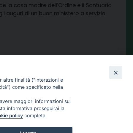
e la casa madre dell’Ordine e il Santuario
li auguri di un buon ministero a servizio
condividi su
Facebook
X
Telegram
LinkedIn
WhatsApp
Email
Print
Share
altre finalità ("interazioni e
cità") come specificato nella
 avere maggiori informazioni sui
sta informativa proseguirai la
kie policy
completa.
Amministrazione
trasparente