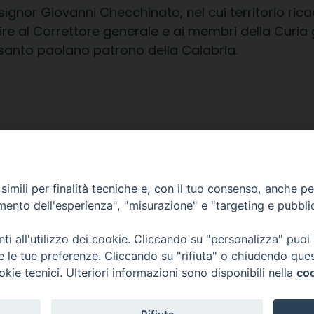
gnor Giovanni Checchinato, nel cui territorio ricad
re al Correttore generale e ai membri della Curia g
 santo paolano patrono della Calabria.
imili per finalità tecniche e, con il tuo consenso, anche per 
amento dell'esperienza", "misurazione" e "targeting e pubbli
i all'utilizzo dei cookie. Cliccando su "personalizza" puoi
re le tue preferenze. Cliccando su "rifiuta" o chiudendo que
okie tecnici. Ulteriori informazioni sono disponibili nella
coo
CONTATTI