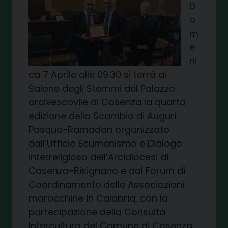
D
o
m
e
ni
ca 7 Aprile alle 09.30 si terrà al
Salone degli Stemmi del Palazzo
arcivescovile di Cosenza la quarta
edizione dello Scambio di Auguri
Pasqua-Ramadan organizzato
dall’Ufficio Ecumenismo e Dialogo
interreligioso dell’Arcidiocesi di
Cosenza-Bisignano e dal Forum di
Coordinamento delle Associazioni
marocchine in Calabria, con la
partecipazione della Consulta
Intercultura del Comune di Cosenza,