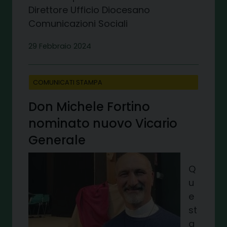
Direttore Ufficio Diocesano
Comunicazioni Sociali
29 Febbraio 2024
COMUNICATI STAMPA
Don Michele Fortino
nominato nuovo Vicario
Generale
Q
u
e
st
a