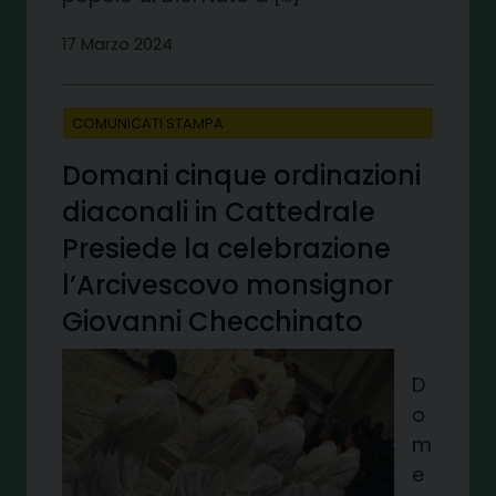
17 Marzo 2024
COMUNICATI STAMPA
Domani cinque ordinazioni
diaconali in Cattedrale
Presiede la celebrazione
l’Arcivescovo monsignor
Giovanni Checchinato
D
o
m
e