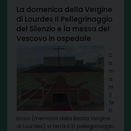
La domenica della Vergine
di Lourdes Il Pellegrinaggio
del Silenzio e la messa del
Vescovo in ospedale
D
o
m
a
ni
11
fe
b
braio (memoria della Beata Vergine
di Lourdes) si terrà il 21 pellegrinaggio