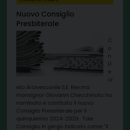
COMUNICATI STAMPA
Nuovo Consiglio
Presbiterale
C
o
n
D
e
cr
eto Arcivescovile S.E. Rev.ma
monsignor Giovanni Checchinato ha
nominato e costituito il nuovo
Consiglio Presbiterale per il
quinquennio 2024-2029. Tale
Consiglio in gergo indicato come “il