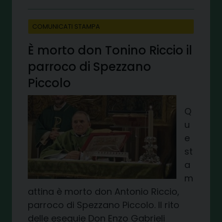
COMUNICATI STAMPA
È morto don Tonino Riccio il
parroco di Spezzano
Piccolo
Q
u
e
st
a
m
attina è morto don Antonio Riccio,
parroco di Spezzano Piccolo. Il rito
delle esequie Don Enzo Gabrieli