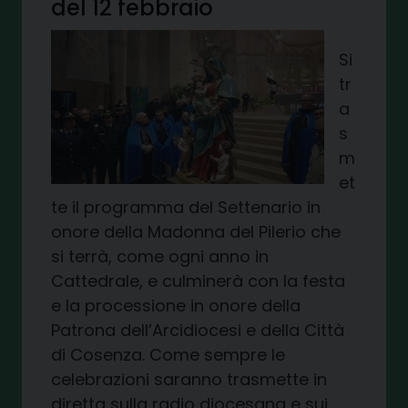
del 12 febbraio
Si
tr
a
s
m
et
te il programma del Settenario in
onore della Madonna del Pilerio che
si terrà, come ogni anno in
Cattedrale, e culminerà con la festa
e la processione in onore della
Patrona dell’Arcidiocesi e della Città
di Cosenza. Come sempre le
celebrazioni saranno trasmette in
diretta sulla radio diocesana e sui