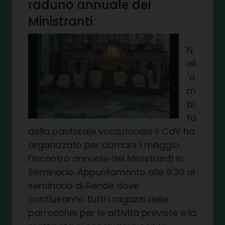
raduno annuale dei
Ministranti
N
ell
’a
m
bi
to
della pastorale vocazionale il CdV ha
organizzato per domani 1 maggio
l’incontro annuale dei Ministranti in
Seminario. Appuntamento alle 9.30 al
seminario di Rende dove
confluiranno tutti i ragazzi delle
parrocchie per le attività previste e la