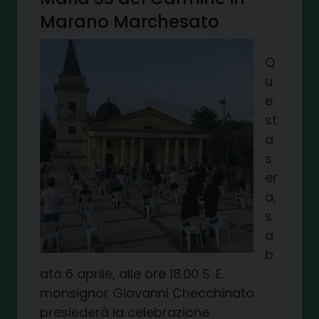
Marano Marchesato
Q
u
e
st
a
s
er
a,
s
a
b
ato 6 aprile, alle ore 18.00 S. E.
monsignor Giovanni Checchinato
presiederà la celebrazione