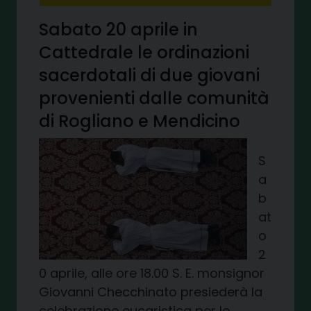
Sabato 20 aprile in
Cattedrale le ordinazioni
sacerdotali di due giovani
provenienti dalle comunità
di Rogliano e Mendicino
S
a
b
at
o
2
0 aprile, alle ore 18.00 S. E. monsignor
Giovanni Checchinato presiederà la
celebrazione eucaristica per le