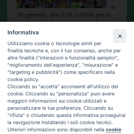
a
28 gennaio, alle 17.00, l’ufficio per la
pastorale del lavoro e le realtà
diocesane hanno organizzato la
Informativa
consueta marcia della Pace ispirata
Utilizziamo cookie o tecnologie simili per
alla tematica del messaggio del
finalità tecniche e, con il tuo consenso, anche per
Papa del primo dell’anno. Quest’anno
altre finalità ("interazioni e funzionalità semplici",
il tema della marcia giunta alla 56ma
"miglioramento dell'esperienza", "misurazione" e
edizione sarà: Intelligenza artificiale e
"targeting e pubblicità") come specificato nella
pace. Appuntamento alle 17.00 a
cookie policy.
Cliccando su "accetta" acconsenti all'utilizzo dei
piazza XI settembre e alle […]
cookie. Cliccando su "personalizza" puoi avere
26 Gennaio 2024
maggiori informazioni sui cookie utilizzati e
personalizzare le tue preferenze. Cliccando su
"rifiuta" o chiudendo questa informativa proseguirai
la navigazione installando i soli cookie tecnici.
COMUNICATI STAMPA
Ulteriori informazioni sono disponibili nella
cookie
Preferenze Cookie