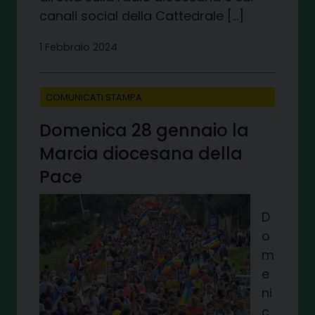
canali social della Cattedrale […]
1 Febbraio 2024
COMUNICATI STAMPA
Domenica 28 gennaio la
Marcia diocesana della
Pace
D
o
m
e
ni
c