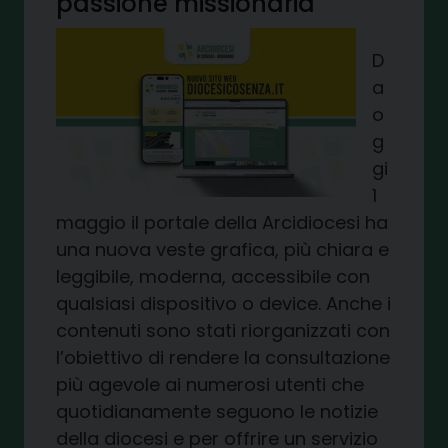
passione missionaria
D
a
o
g
gi
1
maggio il portale della Arcidiocesi ha
una nuova veste grafica, più chiara e
leggibile, moderna, accessibile con
qualsiasi dispositivo o device. Anche i
contenuti sono stati riorganizzati con
l’obiettivo di rendere la consultazione
più agevole ai numerosi utenti che
quotidianamente seguono le notizie
della diocesi e per offrire un servizio