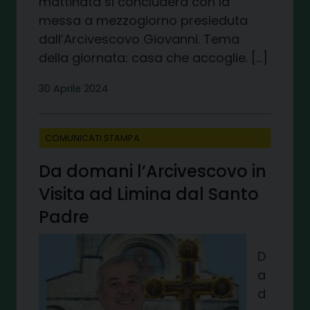
mattinata si concluderà con la
messa a mezzogiorno presieduta
dall’Arcivescovo Giovanni. Tema
della giornata: casa che accoglie. […]
30 Aprile 2024
COMUNICATI STAMPA
Da domani l’Arcivescovo in
Visita ad Limina dal Santo
Padre
D
a
d