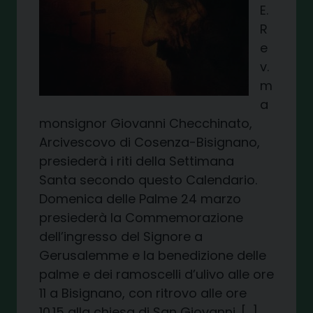
E.
R
e
v.
m
a
monsignor Giovanni Checchinato,
Arcivescovo di Cosenza-Bisignano,
presiederà i riti della Settimana
Santa secondo questo Calendario.
Domenica delle Palme 24 marzo
presiederà la Commemorazione
dell’ingresso del Signore a
Gerusalemme e la benedizione delle
palme e dei ramoscelli d’ulivo alle ore
11 a Bisignano, con ritrovo alle ore
10.15 alla chiesa di San Giovanni. […]