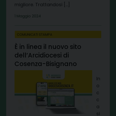
migliore. Trattandosi […]
1 Maggio 2024
COMUNICATI STAMPA
È in linea il nuovo sito
dell’Arcidiocesi di
Cosenza-Bisignano
In
o
c
c
a
si