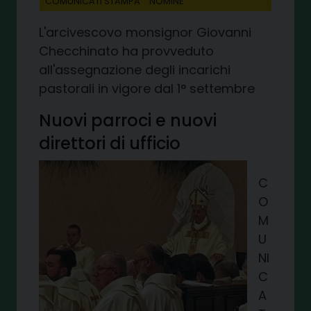
COMUNICATI STAMPA
NOMINE
L'arcivescovo monsignor Giovanni
Checchinato ha provveduto
all'assegnazione degli incarichi
pastorali in vigore dal 1° settembre
Nuovi parroci e nuovi
direttori di ufficio
C
O
M
U
NI
C
A