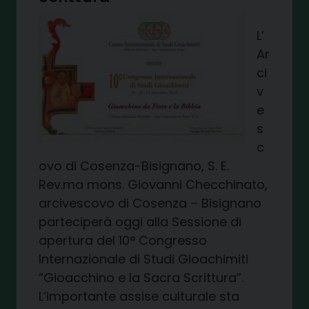
L’
Ar
ci
v
e
s
c
ovo di Cosenza-Bisignano, S. E.
Rev.ma mons. Giovanni Checchinato,
arcivescovo di Cosenza – Bisignano
parteciperà oggi alla Sessione di
apertura del 10° Congresso
Internazionale di Studi Gioachimiti
“Gioacchino e la Sacra Scrittura”.
L’importante assise culturale sta