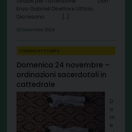
Grazie per l’attenzione Don
Enzo Gabrieli Direttore Ufficio
Diocesano […]
20 Dicembre 2024
COMUNICATI STAMPA
Domenica 24 novembre –
ordinazioni sacerdotali in
cattedrale
D
o
m
e