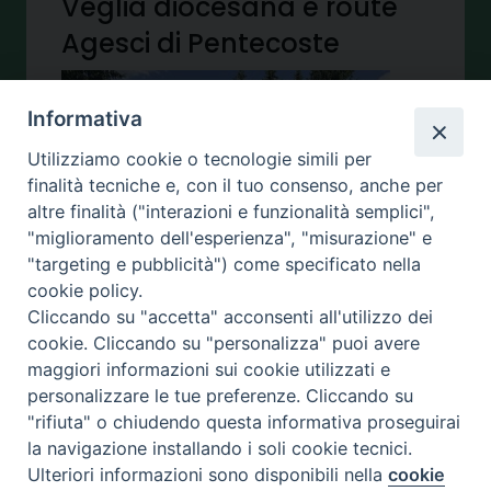
Veglia diocesana e route
Agesci di Pentecoste
S
Informativa
a
Utilizziamo cookie o tecnologie simili per
b
finalità tecniche e, con il tuo consenso, anche per
at
altre finalità ("interazioni e funzionalità semplici",
o
"miglioramento dell'esperienza", "misurazione" e
18
"targeting e pubblicità") come specificato nella
m
cookie policy.
a
Cliccando su "accetta" acconsenti all'utilizzo dei
ggio si terrà la Veglia diocesana di
cookie. Cliccando su "personalizza" puoi avere
Pentecoste nella Chiesa di San Carlo
maggiori informazioni sui cookie utilizzati e
personalizzare le tue preferenze. Cliccando su
Borromeo in Rende alle ore 21.00
"rifiuta" o chiudendo questa informativa proseguirai
presieduta da S. E. Rev.ma monsignor
la navigazione installando i soli cookie tecnici.
Giovanni Checchinato.
Ulteriori informazioni sono disponibili nella
cookie
Preferenze Cookie
Successivamente dalla stessa