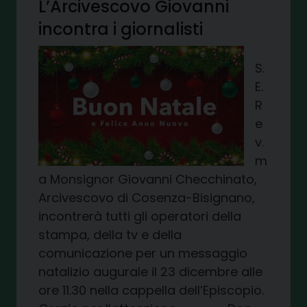
L’Arcivescovo Giovanni
incontra i giornalisti
S.
E.
R
e
v.
m
a Monsignor Giovanni Checchinato,
Arcivescovo di Cosenza-Bisignano,
incontrerà tutti gli operatori della
stampa, della tv e della
comunicazione per un messaggio
natalizio augurale il 23 dicembre alle
ore 11.30 nella cappella dell’Episcopio.