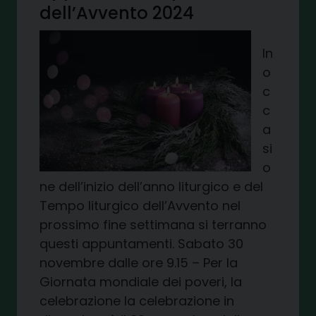
dell’Avvento 2024
In
o
c
c
a
si
o
ne dell’inizio dell’anno liturgico e del
Tempo liturgico dell’Avvento nel
prossimo fine settimana si terranno
questi appuntamenti. Sabato 30
novembre dalle ore 9.15 – Per la
Giornata mondiale dei poveri, la
celebrazione la celebrazione in