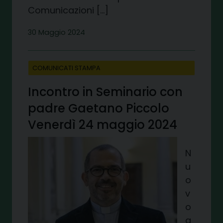
Comunicazioni […]
30 Maggio 2024
COMUNICATI STAMPA
Incontro in Seminario con
padre Gaetano Piccolo
Venerdì 24 maggio 2024
N
u
o
v
o
a