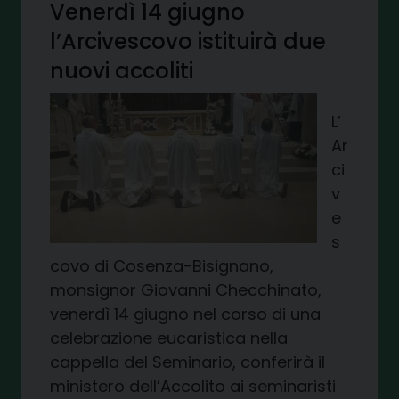
Venerdì 14 giugno
l’Arcivescovo istituirà due
nuovi accoliti
L’
Ar
ci
v
e
s
covo di Cosenza-Bisignano,
monsignor Giovanni Checchinato,
venerdì 14 giugno nel corso di una
celebrazione eucaristica nella
cappella del Seminario, conferirà il
ministero dell’Accolito ai seminaristi