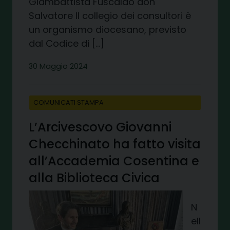
Giambattista Fuscaldo don
Salvatore Il collegio dei consultori è
un organismo diocesano, previsto
dal Codice di […]
30 Maggio 2024
COMUNICATI STAMPA
L’Arcivescovo Giovanni
Checchinato ha fatto visita
all’Accademia Cosentina e
alla Biblioteca Civica
N
ell