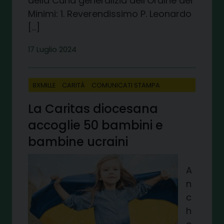
della Curia generalizia dell’Ordine dei
Minimi: 1. Reverendissimo P. Leonardo
[…]
17 Luglio 2024
8XMILLE
CARITÀ
COMUNICATI STAMPA
La Caritas diocesana
accoglie 50 bambini e
bambine ucraini
A
n
c
h