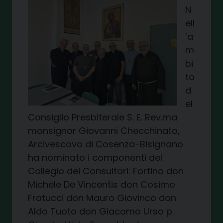
N
ell
’a
m
bi
to
d
el
Consiglio Presbiterale S. E. Rev.ma
monsignor Giovanni Checchinato,
Arcivescovo di Cosenza-Bisignano
ha nominato i componenti del
Collegio dei Consultori: Fortino don
Michele De Vincentis don Cosimo
Fratucci don Mauro Giovinco don
Aldo Tuoto don Giacomo Urso p.