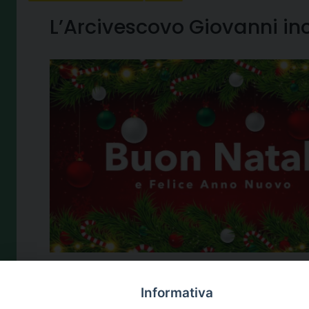
L’Arcivescovo Giovanni inco
Informativa