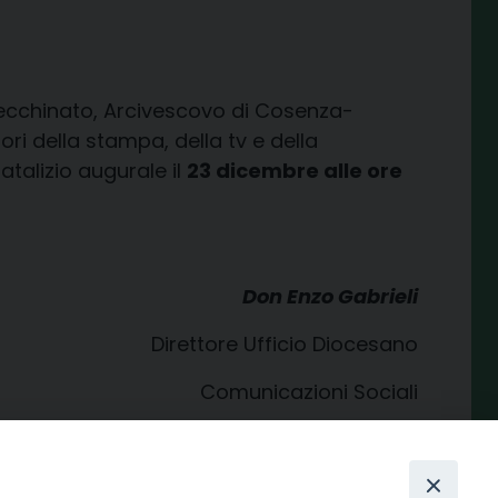
ecchinato, Arcivescovo di Cosenza-
ori della stampa, della tv e della
alizio augurale il
23 dicembre alle ore
Don Enzo Gabrieli
Direttore Ufficio Diocesano
Comunicazioni Sociali
condividi su
Facebook
X
Telegram
LinkedIn
WhatsApp
Email
Print
Share