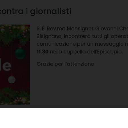
ntra i giornalisti
S. E. Rev.ma Monsignor Giovanni Ch
Bisignano, incontrerà tutti gli operat
comunicazione per un messaggio nat
11.30
nella cappella dell’Episcopio.
Grazie per l’attenzione