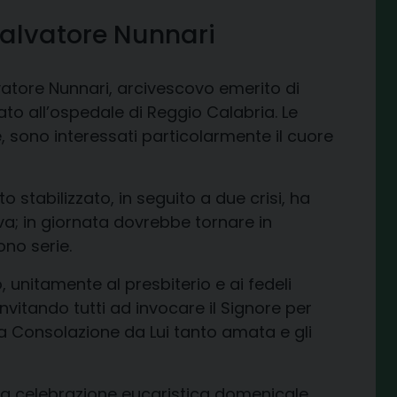
Salvatore Nunnari
lvatore Nunnari, arcivescovo emerito di
to all’ospedale di Reggio Calabria. Le
, sono interessati particolarmente il cuore
stabilizzato, in seguito a due crisi, ha
iva; in giornata dovrebbe tornare in
ono serie.
 unitamente al presbiterio e ai fedeli
invitando tutti ad invocare il Signore per
a Consolazione da Lui tanto amata e gli
lla celebrazione eucaristica domenicale.