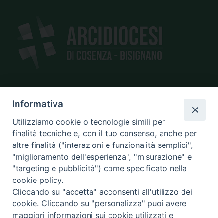
SEDE
Informativa
piazza Giano Parrasio, 16
Utilizziamo cookie o tecnologie simili per
87100 Cosenza
finalità tecniche e, con il tuo consenso, anche per
altre finalità ("interazioni e funzionalità semplici",
"miglioramento dell'esperienza", "misurazione" e
"targeting e pubblicità") come specificato nella
CONTATTI
cookie policy.
e@mail:
info@diocesicosenza.it
Cliccando su "accetta" acconsenti all'utilizzo dei
tel: +39 0984 687712
cookie. Cliccando su "personalizza" puoi avere
maggiori informazioni sui cookie utilizzati e