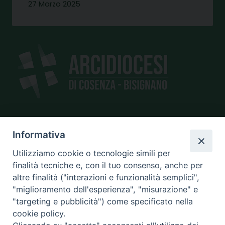
27 Marzo 2025
SEDE
Informativa
piazza Giano Parrasio, 16
Utilizziamo cookie o tecnologie simili per
87100 Cosenza
finalità tecniche e, con il tuo consenso, anche per
altre finalità ("interazioni e funzionalità semplici",
"miglioramento dell'esperienza", "misurazione" e
"targeting e pubblicità") come specificato nella
CONTATTI
cookie policy.
e@mail:
info@diocesicosenza.it