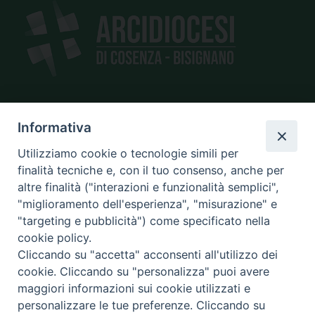
SEDE
Informativa
piazza Giano Parrasio, 16
Utilizziamo cookie o tecnologie simili per
87100 Cosenza
finalità tecniche e, con il tuo consenso, anche per
altre finalità ("interazioni e funzionalità semplici",
"miglioramento dell'esperienza", "misurazione" e
"targeting e pubblicità") come specificato nella
CONTATTI
cookie policy.
e@mail:
info@diocesicosenza.it
Cliccando su "accetta" acconsenti all'utilizzo dei
tel: +39 0984 687712
cookie. Cliccando su "personalizza" puoi avere
maggiori informazioni sui cookie utilizzati e
personalizzare le tue preferenze. Cliccando su