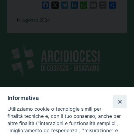
Facebook
X
Telegram
LinkedIn
WhatsApp
Email
Print
Share
14 Agosto 2024
SEDE
Informativa
piazza Giano Parrasio, 16
Utilizziamo cookie o tecnologie simili per
87100 Cosenza
finalità tecniche e, con il tuo consenso, anche per
altre finalità ("interazioni e funzionalità semplici",
"miglioramento dell'esperienza", "misurazione" e