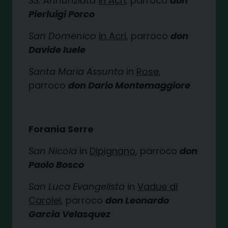
SS. Annunziata
in Acri
,
parroco
don
Pierluigi Porco
San Domenico
in Acri
, parroco
don
Davide Iuele
Santa Maria Assunta
in
Rose
,
parroco
don Dario Montemaggiore
Forania Serre
San Nicola
in
Dipignano
, parroco
don
Paolo Bosco
San Luca Evangelista
in
Vadue di
Carolei
, parroco
don Leonardo
Garcia Velasquez