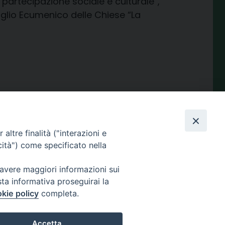
 partecipazione sociale e culturale”,
iglio Ecumenico delle Chiese “La
condividi su
Facebook
X
Telegram
LinkedIn
WhatsApp
Email
Print
Share
altre finalità ("interazioni e
cità") come specificato nella
 avere maggiori informazioni sui
sta informativa proseguirai la
kie policy
completa.
Amministrazione
trasparente
Accetta