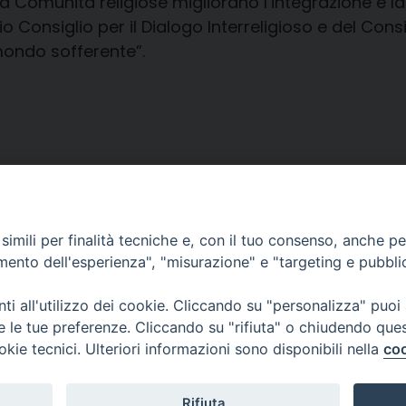
a Comunità religiose migliorano l’integrazione e la
o Consiglio per il Dialogo Interreligioso e del Cons
 mondo sofferente”.
imili per finalità tecniche e, con il tuo consenso, anche per 
amento dell'esperienza", "misurazione" e "targeting e pubbli
i all'utilizzo dei cookie. Cliccando su "personalizza" puoi
re le tue preferenze. Cliccando su "rifiuta" o chiudendo que
okie tecnici. Ulteriori informazioni sono disponibili nella
coo
CONTATTI
Rifiuta