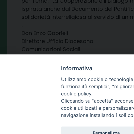
per Tema: “La Cooperazione e il Dialogo tr
ispirata anche dal Documento del Pontifici
solidarietà interreligiosa al servizio di un
.
Don Enzo Gabrieli
Direttore Ufficio Diocesano
Comunicazioni Sociali
Informativa
Utilizziamo cookie o tecnologie s
funzionalità semplici", "miglior
6 Aprile 2024
cookie policy.
Cliccando su "accetta" acconsent
cookie utilizzati e personalizza
navigazione installando i soli co
SEDE
Personalizza