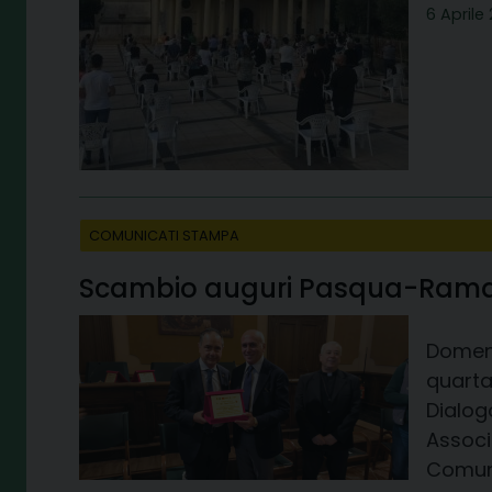
6 Aprile
COMUNICATI STAMPA
Scambio auguri Pasqua-Ram
Domeni
quarta
Dialog
Associ
Comune