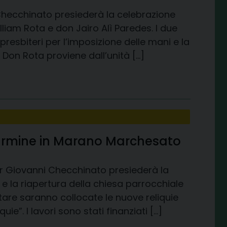
 Checchinato presiederà la celebrazione
lliam Rota e don Jairo Alì Paredes. I due
presbiteri per l’imposizione delle mani e la
Don Rota proviene dall’unità […]
 Carmine in Marano Marchesato
nor Giovanni Checchinato presiederà la
 e la riapertura della chiesa parrocchiale
tare saranno collocate le nuove reliquie
ie”. I lavori sono stati finanziati […]