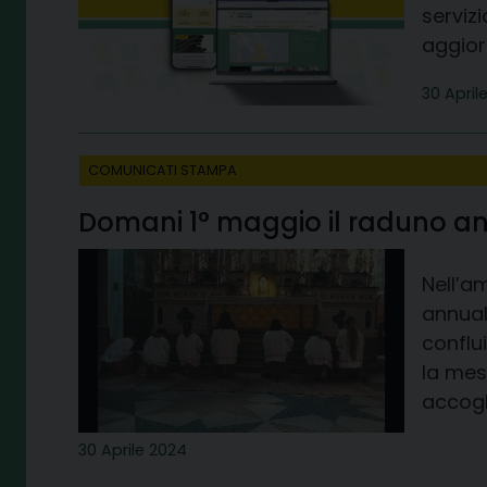
serviz
aggiorn
30 April
COMUNICATI STAMPA
Domani 1° maggio il raduno ann
Nell’a
annual
conflui
la mes
accogli
30 Aprile 2024