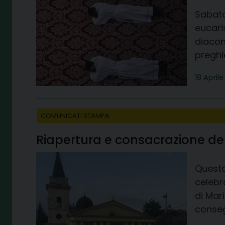
Sabato
eucari
diaconi
preghi
18 April
COMUNICATI STAMPA
Riapertura e consacrazione de
Questa
celebr
di Mar
consegn