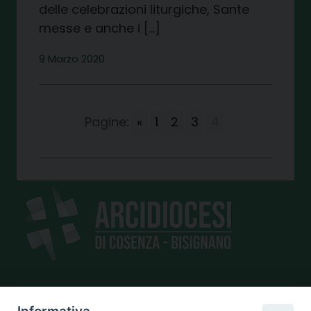
delle celebrazioni liturgiche, Sante
messe e anche i […]
9 Marzo 2020
Pagine:
«
1
2
3
4