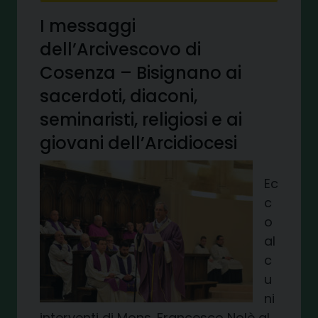
I messaggi
dell’Arcivescovo di
Cosenza – Bisignano ai
sacerdoti, diaconi,
seminaristi, religiosi e ai
giovani dell’Arcidiocesi
Ec
c
o
al
c
u
ni
interventi di Mons. Francesco Nolè al