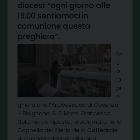
diocesi: “ogni giorno alle
19.00 sentiamoci in
comunione questa
preghiera”.
Ec
c
o
la
pr
e
ghiera che l’Arcivescovo di Cosenza
– Bisignano, S. E. Mons. Francesco
Nolè, ha composto, proclamato nella
Cappella del Pilerio della Cattedrale
di Cosenza davanti all’Icona