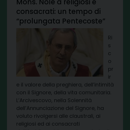
Mons. Nolè a religiosi e
consacrati: un tempo di
“prolungata Pentecoste”
Ri
s
c
o
pr
ir
e il valore della preghiera, dell’intimità
con il Signore, della vita comunitaria.
L’Arcivescovo, nella Solennità
dell’Annunciazione del Signore, ha
voluto rivolgersi alle claustrali, ai
religiosi ed ai consacrati