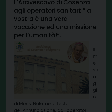
L’Arcivescovo di Cosenza
agli operatori sanitari: “la
vostra è una vera
vocazione ed una missione
per l’umanità!”.
Il
m
e
ss
a
g
gi
o
di Mons. Nolè, nella festa
dell’Annunciazione, agli operatori