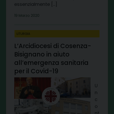
essenzialmente […]
19 Marzo 2020
LITURGIA
L’Arcidiocesi di Cosenza-
Bisignano in aiuto
all’emergenza sanitaria
per il Covid-19
U
n
c
o
nt