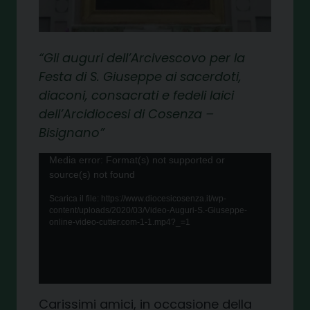
Gli auguri dell’Arcivescovo per la
Festa di S. Giuseppe ai sacerdoti,
diaconi, consacrati e fedeli laici
dell’Arcidiocesi di Cosenza –
Bisignano
Video
Media error: Format(s) not supported or
source(s) not found
Player
Scarica il file: https://www.diocesicosenza.it/wp-
content/uploads/2020/03/Video-Auguri-S.-Giuseppe-
online-video-cutter.com-1-1.mp4?_=1
Carissimi amici, in occasione della