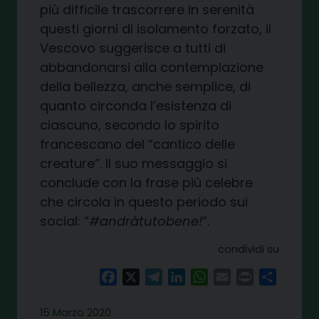
più difficile trascorrere in serenità
questi giorni di isolamento forzato, il
Vescovo suggerisce a tutti di
abbandonarsi alla contemplazione
della bellezza, anche semplice, di
quanto circonda l’esistenza di
ciascuno, secondo lo spirito
francescano del “cantico delle
creature”. Il suo messaggio si
conclude con la frase più celebre
che circola in questo periodo sui
social: “
#andràtutobene!
“.
condividi su
Facebook
X
Telegram
LinkedIn
WhatsApp
Email
Print
Share
15 Marzo 2020