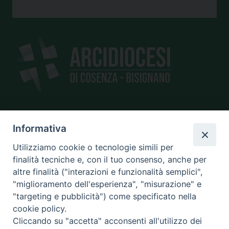
SEDE
Informativa
piazza Giano Parrasio, 16
Utilizziamo cookie o tecnologie simili per
87100 Cosenza
finalità tecniche e, con il tuo consenso, anche per
altre finalità ("interazioni e funzionalità semplici",
"miglioramento dell'esperienza", "misurazione" e
"targeting e pubblicità") come specificato nella
CONTATTI
cookie policy.
e@mail:
info@diocesicosenza.it
Cliccando su "accetta" acconsenti all'utilizzo dei