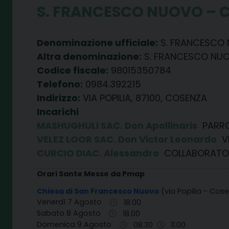
S. FRANCESCO NUOVO – 
Denominazione ufficiale:
S. FRANCESCO
Altra denominazione:
S. FRANCESCO NU
Codice fiscale:
98015350784
Telefono:
0984.392215
Indirizzo:
VIA POPILIA, 87100, COSENZA
Incarichi
MASHUGHULI SAC. Don Apollinaris
PARR
VELEZ LOOR SAC. Don Victor Leonardo
VI
CURCIO DIAC. Alessandro
COLLABORATOR
Orari Sante Messe da Pmap
Chiesa di San Francesco Nuovo
(via Popilia - Cos
Venerdì 7 Agosto
18.00
Sabato 8 Agosto
18.00
Domenica 9 Agosto
08.30
11.00