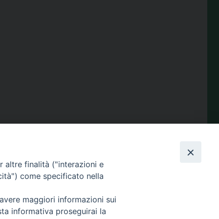
condividi su
Facebook
X
Telegram
LinkedIn
WhatsApp
Email
Print
Share
altre finalità ("interazioni e
cità") come specificato nella
 avere maggiori informazioni sui
Amministrazione
sta informativa proseguirai la
trasparente