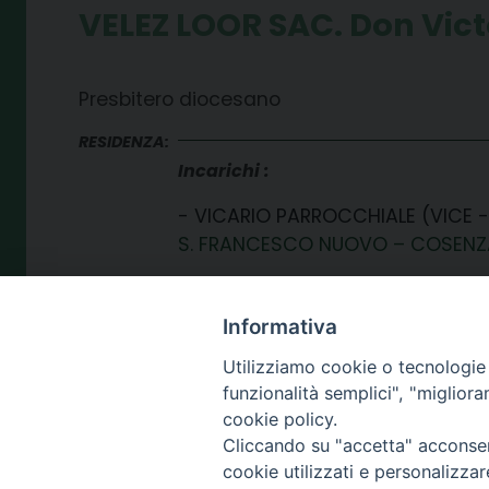
VELEZ LOOR SAC. Don Vic
Presbitero diocesano
RESIDENZA:
Incarichi
VICARIO PARROCCHIALE (VICE 
S. FRANCESCO NUOVO – COSENZ
Informativa
Utilizziamo cookie o tecnologie s
funzionalità semplici", "miglior
cookie policy.
Cliccando su "accetta" acconsent
SEDE
cookie utilizzati e personalizza