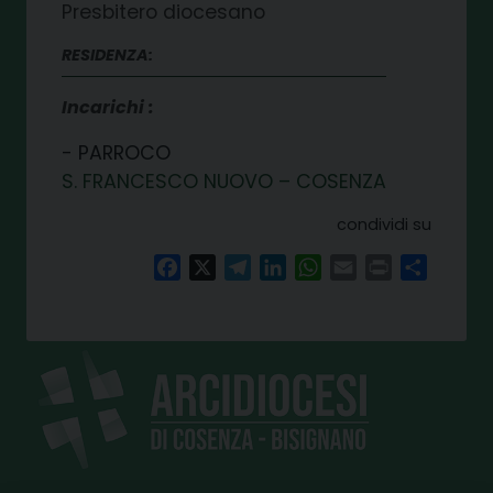
Presbitero diocesano
RESIDENZA:
Incarichi
PARROCO
S. FRANCESCO NUOVO – COSENZA
condividi su
Facebook
X
Telegram
LinkedIn
WhatsApp
Email
Print
Share