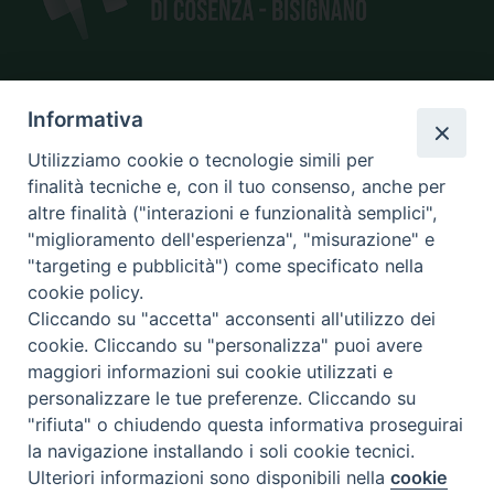
Informativa
SEDE
piazza Giano Parrasio, 16
Utilizziamo cookie o tecnologie simili per
87100 Cosenza
finalità tecniche e, con il tuo consenso, anche per
altre finalità ("interazioni e funzionalità semplici",
"miglioramento dell'esperienza", "misurazione" e
"targeting e pubblicità") come specificato nella
CONTATTI
cookie policy.
e@mail:
info@diocesicosenza.it
Cliccando su "accetta" acconsenti all'utilizzo dei
tel: +39 0984 687712
cookie. Cliccando su "personalizza" puoi avere
maggiori informazioni sui cookie utilizzati e
personalizzare le tue preferenze. Cliccando su
"rifiuta" o chiudendo questa informativa proseguirai
Amministrazione
la navigazione installando i soli cookie tecnici.
trasparente
Ulteriori informazioni sono disponibili nella
cookie
Preferenze Cookie