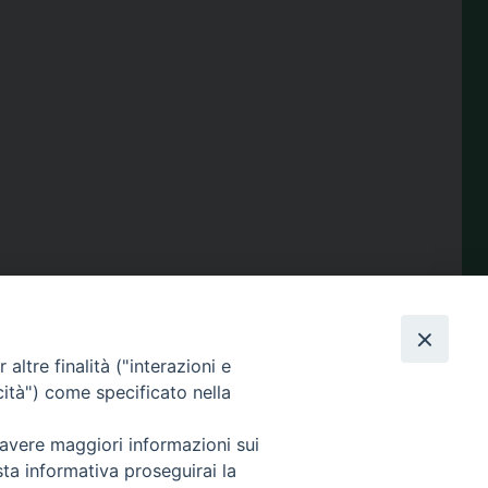
condividi su
Facebook
X
Telegram
LinkedIn
WhatsApp
Email
Print
Share
altre finalità ("interazioni e
cità") come specificato nella
 avere maggiori informazioni sui
Amministrazione
sta informativa proseguirai la
trasparente