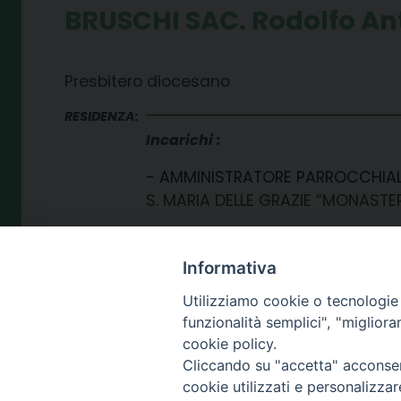
BRUSCHI SAC. Rodolfo An
Presbitero diocesano
RESIDENZA:
Incarichi
AMMINISTRATORE PARROCCHIA
S. MARIA DELLE GRAZIE “MONASTER
Informativa
Utilizziamo cookie o tecnologie s
funzionalità semplici", "miglior
cookie policy.
Cliccando su "accetta" acconsent
SEDE
cookie utilizzati e personalizza