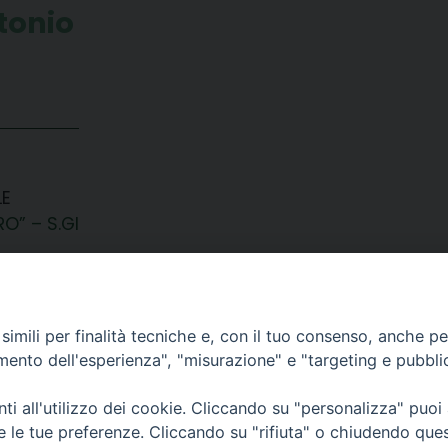
tonio
LE
O” – S.GI
imili per finalità tecniche e, con il tuo consenso, anche per 
amento dell'esperienza", "misurazione" e "targeting e pubbli
i all'utilizzo dei cookie. Cliccando su "personalizza" puoi
CONTATTI
re le tue preferenze. Cliccando su "rifiuta" o chiudendo que