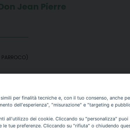
on Jean Pierre
- PARROCO)
- PARROCO)
AIELLO
imili per finalità tecniche e, con il tuo consenso, anche per 
amento dell'esperienza", "misurazione" e "targeting e pubbli
i all'utilizzo dei cookie. Cliccando su "personalizza" puoi
re le tue preferenze. Cliccando su "rifiuta" o chiudendo que