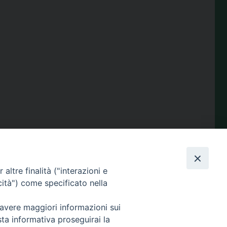
condividi su
altre finalità ("interazioni e
cità") come specificato nella
Facebook
X
Telegram
LinkedIn
WhatsApp
Email
Print
Share
 avere maggiori informazioni sui
sta informativa proseguirai la