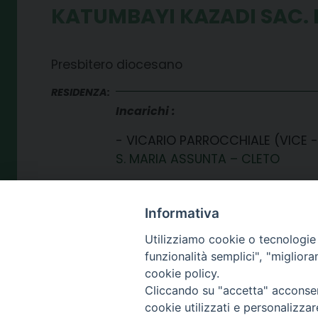
KATUMBAYI KAZADI SAC. D
Presbitero diocesano
RESIDENZA:
Incarichi
VICARIO PARROCCHIALE (VICE 
S. MARIA ASSUNTA – CLETO
VICARIO PARROCCHIALE (VICE 
S. MARTINO VESCOVO – SERRA D’
Informativa
Utilizziamo cookie o tecnologie s
funzionalità semplici", "miglior
cookie policy.
Cliccando su "accetta" acconsent
cookie utilizzati e personalizza