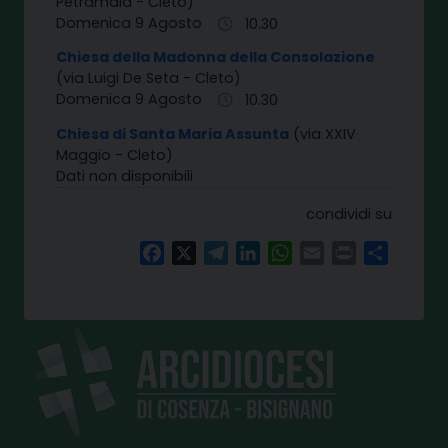
Petramala - Cleto)
Domenica 9 Agosto
10.30
Chiesa della Madonna della Consolazione
(via Luigi De Seta - Cleto)
Domenica 9 Agosto
10.30
Chiesa di Santa Maria Assunta
(via XXIV
Maggio - Cleto)
Dati non disponibili
condividi su
Facebook
X
Telegram
LinkedIn
WhatsApp
Email
Print
Share