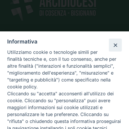
SEDE
Informativa
piazza Giano Parrasio, 16
Utilizziamo cookie o tecnologie simili per
87100 Cosenza
finalità tecniche e, con il tuo consenso, anche per
altre finalità ("interazioni e funzionalità semplici",
"miglioramento dell'esperienza", "misurazione" e
"targeting e pubblicità") come specificato nella
CONTATTI
cookie policy.
e@mail:
info@diocesicosenza.it
Cliccando su "accetta" acconsenti all'utilizzo dei
tel: +39 0984 687712
cookie. Cliccando su "personalizza" puoi avere
maggiori informazioni sui cookie utilizzati e
personalizzare le tue preferenze. Cliccando su
"rifiuta" o chiudendo questa informativa proseguirai
Amministrazione
la navigazione installando i soli cookie tecnici.