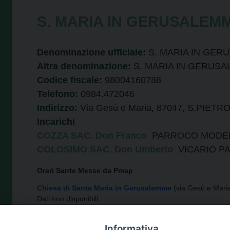
S. MARIA IN GERUSALEMME
Denominazione ufficiale:
S. MARIA IN GERU
Altra denominazione:
S. MARIA IN GERUS
Codice fiscale:
98004160788
Telefono:
0984.472046
Indirizzo:
Via Gesù e Maria, 87047, S.PIET
Incarichi
COZZA SAC. Don Franco
PARROCO MODE
COLOSIMO SAC. Don Umberto
VICARIO PA
Orari Sante Messe da Pmap
Chiesa di Santa Maria in Gerusalemme
(via Gesù e Mari
Dati non disponibili
Chiesa di San Pietro Apostolo
( - San Pietro in Guarano)
Dati non disponibili
Informativa