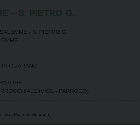
 – S. PIETRO G.
SALEMME - S. PIETRO G.
ALEMME
RO IN GUARANO
RATORE
RROCCHIALE (VICE - PARROCO)
a - San Pietro in Guarano)