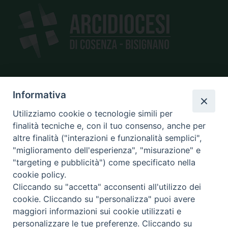
SEDE
Informativa
piazza Giano Parrasio, 16
Utilizziamo cookie o tecnologie simili per
87100 Cosenza
finalità tecniche e, con il tuo consenso, anche per
altre finalità ("interazioni e funzionalità semplici",
"miglioramento dell'esperienza", "misurazione" e
"targeting e pubblicità") come specificato nella
CONTATTI
cookie policy.
e@mail:
info@diocesicosenza.it
Cliccando su "accetta" acconsenti all'utilizzo dei
tel: +39 0984 687712
cookie. Cliccando su "personalizza" puoi avere
maggiori informazioni sui cookie utilizzati e
personalizzare le tue preferenze. Cliccando su