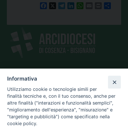
Facebook
X
Telegram
LinkedIn
WhatsApp
Email
Print
Share
SEDE
Informativa
piazza Giano Parrasio, 16
Utilizziamo cookie o tecnologie simili per
87100 Cosenza
finalità tecniche e, con il tuo consenso, anche per
altre finalità ("interazioni e funzionalità semplici",
"miglioramento dell'esperienza", "misurazione" e
"targeting e pubblicità") come specificato nella
CONTATTI
cookie policy.