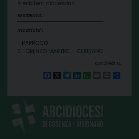
Presbitero diocesano
RESIDENZA:
Incarichi
PARROCO
S. LORENZO MARTIRE – CERISANO
condividi su
Facebook
X
Telegram
LinkedIn
WhatsApp
Email
Print
Share