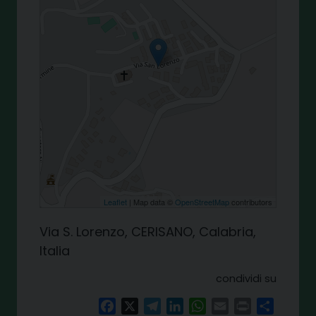
Leaflet
| Map data ©
OpenStreetMap
contributors
Via S. Lorenzo, CERISANO, Calabria,
Italia
condividi su
Facebook
X
Telegram
LinkedIn
WhatsApp
Email
Print
Share