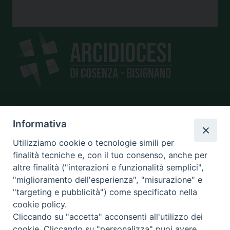
SEDE
Informativa
piazza Giano Parrasio, 16
Utilizziamo cookie o tecnologie simili per
87100 Cosenza
finalità tecniche e, con il tuo consenso, anche per
altre finalità ("interazioni e funzionalità semplici",
"miglioramento dell'esperienza", "misurazione" e
"targeting e pubblicità") come specificato nella
CONTATTI
cookie policy.
e@mail:
info@diocesicosenza.it
Cliccando su "accetta" acconsenti all'utilizzo dei
tel: +39 0984 687712
cookie. Cliccando su "personalizza" puoi avere