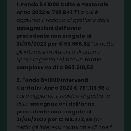
1. Fondo 8X1000 Culto e
Pastorale
Anno 2022 €
799.841,71
a cui è
aggiun
to il residuo di gestione del
le
assegnazioni dell’anno
precedente non erogate al
31/05/2022 per € 63.668,82
(al netto
gli interessi maturati
e di oneri e
spese di gestione)
per un
totale
complessivo di
€ 863.510,53
2. Fondo 8×1000 Interven
ti
Caritativi Anno 2022 €
761.113,98
a
cui è aggiun
to il residuo di gestione
del
le
assegnazioni dell’anno
precedente non erogate al
31/05/2022 per € 198.273,46
(al
netto gli interessi maturati
e di oneri