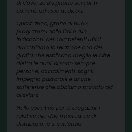
di Cosenza Bisignano
sui conti
correnti ad esse de
dicati.
Quest’anno, grazie ai nuovi
programmi della Cei e alle
in
dicazioni dei competenti uffici,
arricchiamo la relazione con
dei
grafici che esplicano me
glio le cifre,
dietro le quali ci
sono sempre
persone, accadi
menti, sogni,
impegno pasto
rale e anche
sofferenze che
abbiamo provato ad
alleviare.
Nello specifico per le erogazio
ni
relative alle due macroaree
di
distribuzione si evidenzia: