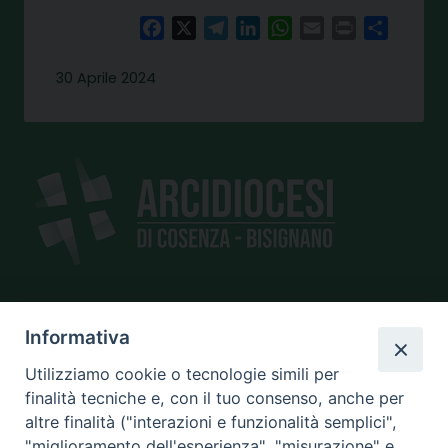
Facebook
X
Telegram
LinkedIn
WhatsApp
Email
Print
Share
30 Aprile 2024
Informativa
SEDE
piazza Giano Parrasio, 16
Utilizziamo cookie o tecnologie simili per
87100 Cosenza
finalità tecniche e, con il tuo consenso, anche per
altre finalità ("interazioni e funzionalità semplici",
"miglioramento dell'esperienza", "misurazione" e