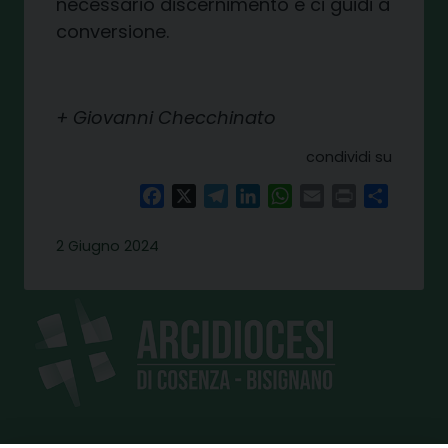
necessario discernimento e ci guidi a
conversione.
+ Giovanni Checchinato
condividi su
Facebook
X
Telegram
LinkedIn
WhatsApp
Email
Print
Share
2 Giugno 2024