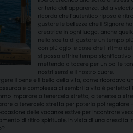
criterio dell’apparenza, della velocità
ricorda che l’autentico riposo è ritrov
gustare le bellezze che il Signore 
creatrice in ogni luogo, anche quel
nella scelta di gustare un tempo più 
con più agio le cose che il ritmo de
si possa offrire tempo significativo a
mettendo a tacere per un po’ le tan
nostri sensi e il nostro cuore.
e il bene e il bello della vita, come ricordava u
assurda e complessa ci sembri la vita è perfetta!
mmo imparare a tenercela stretta, a tenersela stre
re a tenercela stretta per poterla poi regalare – 
 occasione delle vacanze estive per incontrare vecc
mento di ritiro spirituale, in vista di una crescit
o?