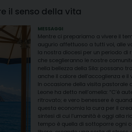
e il senso della vita
MESSAGGI
Mentre ci prepariamo a vivere il tem
augurio affettuoso a tutti voi, alle
la nostra diocesi per un periodo di r
che sceglieranno le nostre comunit
nella bellezza della Sila: possano t
anche il calore dell’accoglienza e il
In occasione della visita pastorale
Leone ha detto nell’omelia: “C’è aute
ritrovato; e vero benessere è quand
questa economia la cura per il creat
sintesi di cui l’umanità è oggi alla r
tempo è quella di sottoporre ogni c
libero, creando una sorta di stress