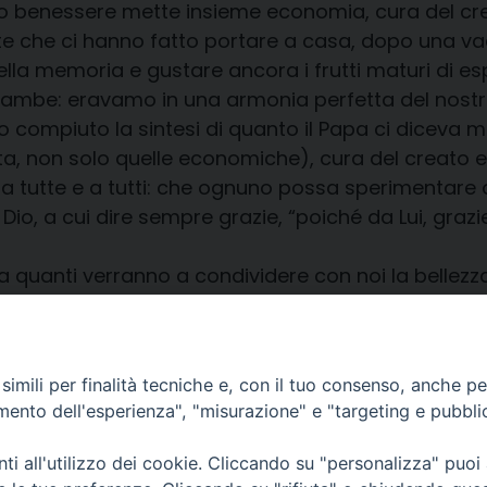
ro benessere mette insieme economia, cura del cre
 che ci hanno fatto portare a casa, dopo una vaca
ella memoria e gustare ancora i frutti maturi di 
 gambe: eravamo in una armonia perfetta del nostr
o compiuto la sintesi di quanto il Papa ci diceva
ta, non solo quelle economiche), cura del creato e
e a tutte e a tutti: che ognuno possa sperimentare 
io, a cui dire sempre grazie, “poiché da Lui, grazie 
i a quanti verranno a condividere con noi la bellez
imili per finalità tecniche e, con il tuo consenso, anche per 
amento dell'esperienza", "misurazione" e "targeting e pubbli
i all'utilizzo dei cookie. Cliccando su "personalizza" puoi