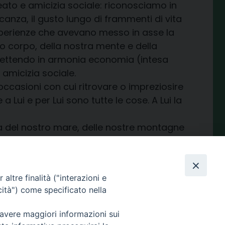
ato e amicizia sociale: riconosciamo in
nza, il gusto lungo di frammenti di vita
esperienze che avevano messo in asse la
o corpo, della nostra mente e della
 mettendo in armonia economia (intesa
 amicizia sociale.
occasioni con cui ritrovare o impreziosire
a Lui e per Lui sono tutte le cose. A Lui la
za del nostro mare, delle nostre montagne
condividi su
altre finalità ("interazioni e
Facebook
X
Telegram
LinkedIn
WhatsApp
Email
Print
Share
cità") come specificato nella
 avere maggiori informazioni sui