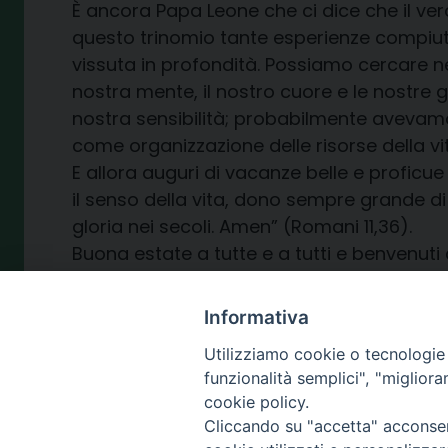
È ancora Papa Leone che ci dice che il ve
questo trinomio tante esperienze compiute
vissuta in profondità. Possiamo cercare n
nostra mente, il nostro cuore e le nostre
nostra sensibilità; probabilmente avevam
come organizzazione delle risorse della vi
E allora auguri di vacanze belle e proficu
il senso della vita, dono sempre grande di D
gloria nei secoli. Amen” (Romani 11,36).
Buona estate a tutte e a tutti e benvenut
e delle nostre comunità.
Informativa
Utilizziamo cookie o tecnologie s
funzionalità semplici", "miglior
cookie policy.
8 Luglio 2026
Cliccando su "accetta" acconsent