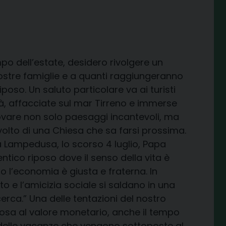
po dell’estate, desidero rivolgere un
 vostre famiglie e a quanti raggiungeranno
iposo. Un saluto particolare va ai turisti
à, affacciate sul mar Tirreno e immerse
rovare non solo paesaggi incantevoli, ma
 volto di una Chiesa che sa farsi prossima.
 a Lampedusa, lo scorso 4 luglio, Papa
ntico riposo dove il senso della vita è
o l’economia è giusta e fraterna. In
o e l’amicizia sociale si saldano in una
icerca.” Una delle tentazioni del nostro
osa al valore monetario, anche il tempo
 delle vacanze che vengono sottoposte al