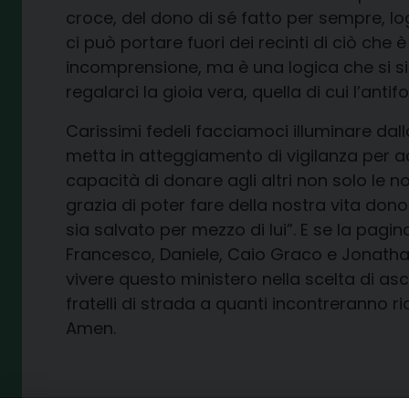
croce, del dono di sé fatto per sempre, log
ci può portare fuori dei recinti di ciò ch
incomprensione, ma è una logica che si situ
regalarci la gioia vera, quella di cui l’anti
Carissimi fedeli facciamoci illuminare dal
metta in atteggiamento di vigilanza per acc
capacità di donare agli altri non solo le n
grazia di poter fare della nostra vita don
sia salvato per mezzo di lui”. E se la pag
Francesco, Daniele, Caio Graco e Jonathan
vivere questo ministero nella scelta di as
fratelli di strada a quanti incontreranno 
Amen.
+ Giovanni Checchinato