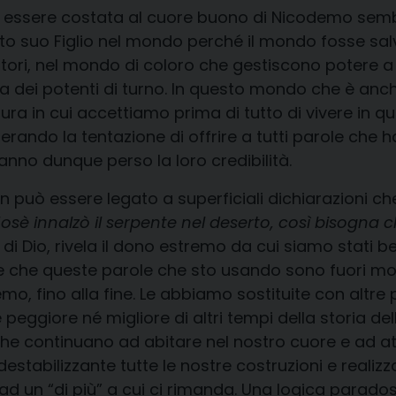
e essere costata al cuore buono di Nicodemo sembr
o suo Figlio nel mondo perché il mondo fosse salv
atori, nel mondo di coloro che gestiscono potere 
nza dei potenti di turno. In questo mondo che è an
ura in cui accettiamo prima di tutto di vivere in q
uperando la tentazione di offrire a tutti parole che
nno dunque perso la loro credibilità.
n può essere legato a superficiali dichiarazioni ch
è innalzò il serpente nel deserto, così bisogna che
o di Dio, rivela il dono estremo da cui siamo stati 
ene che queste parole che sto usando sono fuori m
emo, fino alla fine. Le abbiamo sostituite con altre
 peggiore né migliore di altri tempi della storia d
 che continuano ad abitare nel nostro cuore e ad att
 destabilizzante tutte le nostre costruzioni e real
o ad un “di più” a cui ci rimanda. Una logica parado