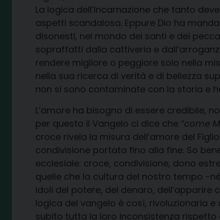
La logica dell’Incarnazione che tanto dev
aspetti scandalosa. Eppure Dio ha mandat
disonesti, nel mondo dei santi e dei pecc
sopraffatti dalla cattiveria e dall’arroga
rendere migliore o peggiore solo nella mis
nella sua ricerca di verità e di bellezza s
non si sono contaminate con la storia e ha
L’amore ha bisogno di essere credibile, no
per questo il Vangelo ci dice che
“come Mos
croce rivela la misura dell’amore del Figli
condivisione portata fino alla fine. So b
ecclesiale: croce, condivisione, dono estr
quelle che la cultura del nostro tempo -né
idoli del potere, del denaro, dell’apparire
logica del vangelo è così, rivoluzionaria e
subito tutta la loro inconsistenza rispett