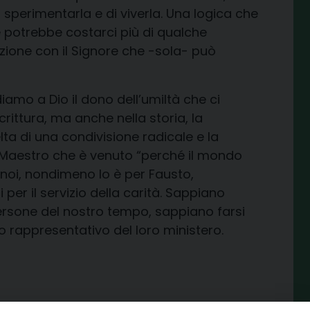
i sperimentarla e di viverla. Una logica che
e potrebbe costarci più di qualche
azione con il Signore che -sola- può
amo a Dio il dono dell’umiltà che ci
rittura, ma anche nella storia, la
lta di una condivisione radicale e la
el Maestro che è venuto “perché il mondo
 noi, nondimeno lo è per Fausto,
er il servizio della carità. Sappiano
persone del nostro tempo, sappiano farsi
o rappresentativo del loro ministero.