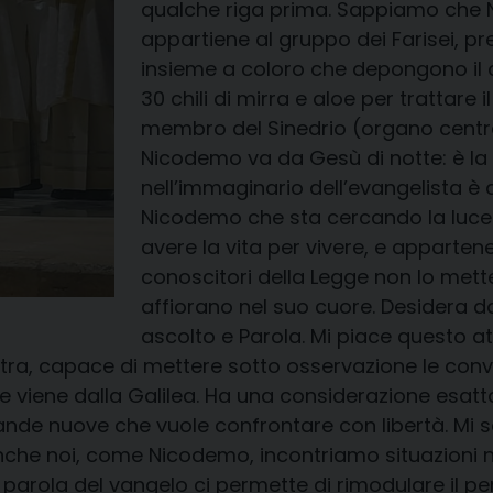
qualche riga prima. Sappiamo che 
appartiene al gruppo dei Farisei, pr
insieme a coloro che depongono il c
30 chili di mirra e aloe per trattare
membro del Sinedrio (organo centra
Nicodemo va da Gesù di notte: è la 
nell’immaginario dell’evangelista è
Nicodemo che sta cercando la luce. 
avere la vita per vivere, e apparten
conoscitori della Legge non lo mett
affiorano nel suo cuore. Desidera da
ascolto e Parola. Mi piace questo 
ontra, capace di mettere sotto osservazione le convi
viene dalla Galilea. Ha una considerazione esatt
mande nuove che vuole confrontare con libertà. Mi
nche noi, come Nicodemo, incontriamo situazioni n
arola del vangelo ci permette di rimodulare il pens