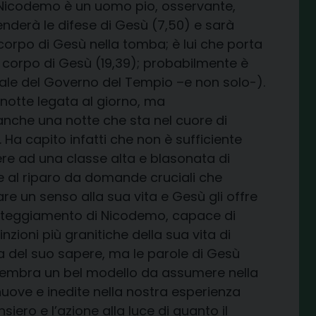
Nicodemo è un uomo pio, osservante,
enderà le difese di Gesù (7,50) e sarà
orpo di Gesù nella tomba; è lui che porta
 il corpo di Gesù (19,39); probabilmente è
le del Governo del Tempio –e non solo-).
notte legata al giorno, ma
 anche una notte che sta nel cuore di
Ha capito infatti che non è sufficiente
ere ad una classe alta e blasonata di
e al riparo da domande cruciali che
re un senso alla sua vita e Gesù gli offre
atteggiamento di Nicodemo, capace di
nzioni più granitiche della sua vita di
a del suo sapere, ma le parole di Gesù
 sembra un bel modello da assumere nella
uove e inedite nella nostra esperienza
iero e l’azione alla luce di quanto il