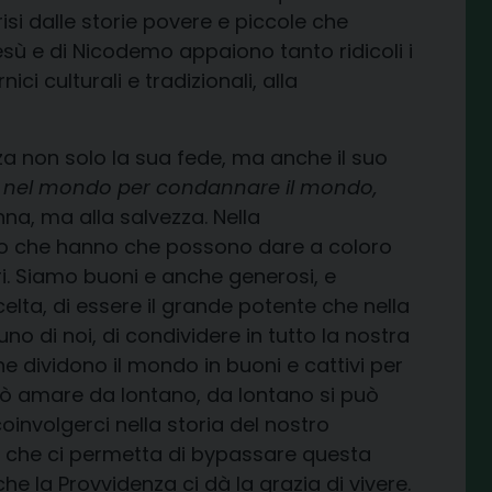
risi dalle storie povere e piccole che
esù e di Nicodemo appaiono tanto ridicoli i
ici culturali e tradizionali, alla
za non solo la sua fede, ma anche il suo
lio nel mondo per condannare il mondo,
nna, ma alla salvezza. Nella
ro che hanno che possono dare a coloro
ri. Siamo buoni e anche generosi, e
lta, di essere il grande potente che nella
no di noi, di condividere in tutto la nostra
e dividono il mondo in buoni e cattivi per
può amare da lontano, da lontano si può
oinvolgerci nella storia del nostro
ita che ci permetta di bypassare questa
che la Provvidenza ci dà la grazia di vivere.