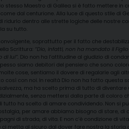
, lo stesso Maestro di Galilea si è fatto mettere in c
come dal centurione. Alla luce di questo stile di G
i ridurlo dentro alle strette logiche delle nostre corn
a su tutto.
nvolgente, soprattutto per il fatto che destabiliz
lla Scrittura:
“Dio, infatti, non ha mandato il Fig
di lui”.
Dio non ha l’attitudine al giudizio di conda
pesso siamo debitori del pensiero che sono colo
lte cose, sentiamo il dovere di regalarle agli alt
osì con noi. In realtà Dio non ha fatto questa sce
alvezza, ma ha scelto prima di tutto di diventare u
izialmente, senza mettersi dalla parte di coloro ch
di tutto ha scelto di amare condividendo. Non si 
nostalgia, per amare abbiamo bisogno di stare, di c
pagni di strada, di vita. E non c’è condizione di v
 ci metta al sicuro dal dover fare nostra la storia 