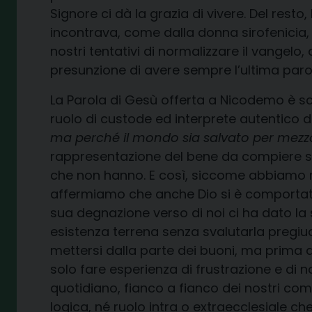
Signore ci dà la grazia di vivere. Del resto
incontrava, come dalla donna sirofenicia, 
nostri tentativi di normalizzare il vangelo, d
presunzione di avere sempre l’ultima parol
La Parola di Gesù offerta a Nicodemo è sco
ruolo di custode ed interprete autentico de
ma perché il mondo sia salvato per mezzo 
rappresentazione del bene da compiere s
che non hanno. E così, siccome abbiamo mo
affermiamo che anche Dio si è comportato c
sua degnazione verso di noi ci ha dato la s
esistenza terrena senza svalutarla pregiud
mettersi dalla parte dei buoni, ma prima 
solo fare esperienza di frustrazione e di 
quotidiano, fianco a fianco dei nostri com
logica, né ruolo intra o extraecclesiale che