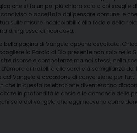
ica che si fa un po’ più chiara solo a chi sceglie d
e è condiviso o accettato dal pensare comune, e ch
a sulle misure incalcolabili della fede e della rel
fona di ingresso di ricordava.
la bella pagina di Vangelo appena ascoltata. Chiedi
ogliere la Parola di Dio presente non solo nella Sc
ostre risorse e competenze ma noi stessi, nella sce
o d’amore ai fratelli e alle sorelle a somiglianza d
ina del Vangelo è occasione di conversione per tutti
 che in questa celebrazione diventeranno diaconi p
coltare in profondità le ansie e le domande delle 
ricchi solo del vangelo che oggi ricevono come don