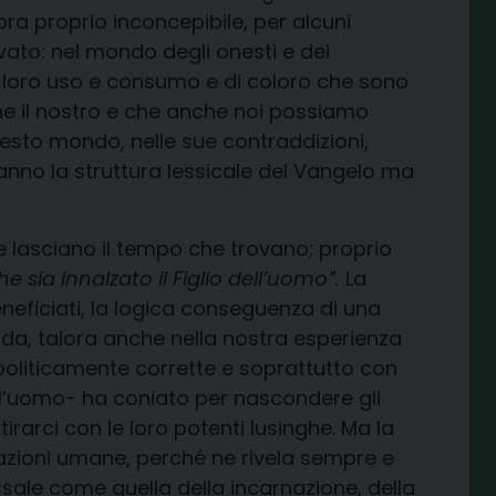
a proprio inconcepibile, per alcuni
ato: nel mondo degli onesti e dei
a loro uso e consumo e di coloro che sono
che il nostro e che anche noi possiamo
uesto mondo, nelle sue contraddizioni,
 hanno la struttura lessicale del Vangelo ma
e lasciano il tempo che trovano; proprio
 sia innalzato il Figlio dell’uomo”.
La
beneficiati, la logica conseguenza di una
oda, talora anche nella nostra esperienza
 politicamente corrette e soprattutto con
ell’uomo- ha coniato per nascondere gli
irarci con le loro potenti lusinghe. Ma la
izzazioni umane, perché ne rivela sempre e
ssale come quella della incarnazione, della