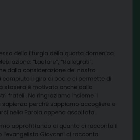
resso della liturgia della quarta domenica
lebrazione: “Laetare”, “Rallegrati”.
ene dalla considerazione del nostro
ompiuto il giro di boa e ci permette di
ma stasera è motivato anche dalla
i fratelli. Ne ringraziamo insieme il
lla sapienza perché sappiamo accogliere e
ci nella Parola appena ascoltata.
mo approfittando di quanto ci racconta il
 l’evangelista Giovanni ci racconta