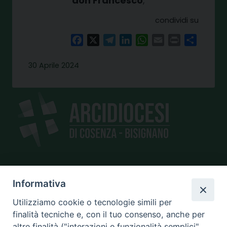
don Francesco
;
condividi su
Facebook
X
Telegram
LinkedIn
WhatsApp
Email
Print
Share
30 Aprile 2024
SEDE
Informativa
piazza Giano Parrasio, 16
Utilizziamo cookie o tecnologie simili per
87100 Cosenza
finalità tecniche e, con il tuo consenso, anche per
altre finalità ("interazioni e funzionalità semplici",