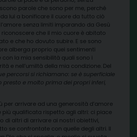
 escono parole che sono per me, perché
a lui a bonificare il cuore da tutto ciò
e, l’amore senza limiti imparando da Gesù
 riconoscere che il mio cuore è abitato
itato e che ho dovuto subire. E se sono
ore alberga proprio quei sentimenti
 con la mia sensibilità quali sono i
tà e nell’umiltà della mia condizione. Del
 percorsi si richiamano: se è superficiale
o presto e molto prima dei propri inferi,
sù per arrivare ad una generosità d’amore
iù qualificata rispetto agli altri: ci piace
di altri di arrivare ai nostri obiettivi,
o se confrontate con quelle degli altri. Il
n Dio che si spoglia, o meglio si svuota.