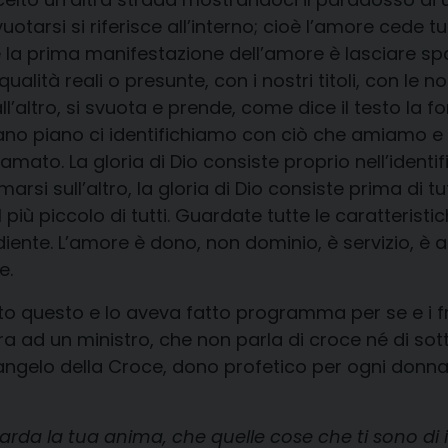
uotarsi si riferisce all’interno; cioè l’amore cede tut
 la prima manifestazione dell’amore è lasciare sp
qualità reali o presunte, con i nostri titoli, con le n
all’altro, si svuota e prende, come dice il testo l
ano piano ci identifichiamo con ciò che amiamo e
to. La gloria di Dio consiste proprio nell’identifi
marsi sull’altro, la gloria di Dio consiste prima di t
, il più piccolo di tutti. Guardate tutte le caratteri
diente. L’amore è dono, non dominio, è servizio, è a
e.
o questo e lo aveva fatto programma per se e i frat
ra ad un ministro, che non parla di croce né di s
Vangelo della Croce, dono profetico per ogni donn
uarda la tua anima, che quelle cose che ti sono di