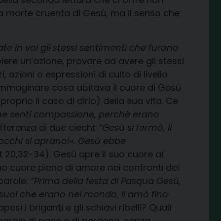
la morte cruenta di Gesù, ma il senso che
ate in voi gli stessi sentimenti che furono
mpiere un’azione, provare ad avere gli stessi
 azioni o espressioni di culto di livello
di immaginare cosa abitava il cuore di Gesù
prio il caso di dirlo) della sua vita. Ce
 ne sentì compassione, perché erano
fferenza di due ciechi
: “Gesù si fermò, li
i occhi si aprano!». Gesù ebbe
 20,32-34). Gesù apre il suo cuore ai
uo cuore pieno di amore nei confronti dei
 parole:
“Prima della festa di Pasqua Gesù,
suoi che erano nel mondo, li amò fino
 i briganti e gli schiavi ribelli? Quali
parole di pace e di perdono, senza