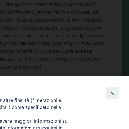
re, tutto questo devi ritenere come una
da parte del Signore Iddio e mia per te,
o con te in questo modo, e non esigere
tino cristiani migliori. E questo sia per
 ami me suo servo e tuo, se ti diporterai
 possibile peccare, che, dopo aver visto i
dono, chiedi tu a lui se vuole essere
questo: che tu possa attrarlo al Signore;
eciso a fare così.
condividi su
altre finalità ("interazioni e
Facebook
X
Telegram
LinkedIn
WhatsApp
Email
Print
Share
cità") come specificato nella
 avere maggiori informazioni sui
sta informativa proseguirai la