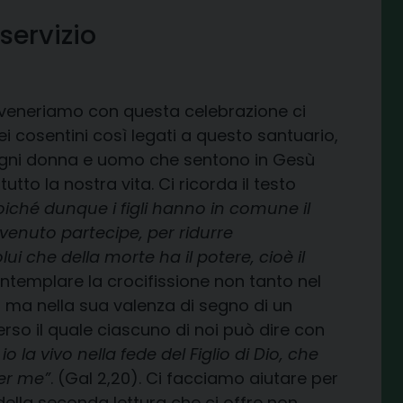
servizio
 veneriamo con questa celebrazione ci
ei cosentini così legati a questo santuario,
 ogni donna e uomo che sentono in Gesù
utto la nostra vita. Ci ricorda il testo
oiché dunque i figli hanno in comune il
ivenuto partecipe, per ridurre
i che della morte ha il potere, cioè il
ontemplare la crocifissione non tanto nel
, ma nella sua valenza di segno di un
rso il quale ciascuno di noi può dire con
io la vivo nella fede del Figlio di Dio, che
er me”
. (Gal 2,20). Ci facciamo aiutare per
della seconda lettura che ci offre non