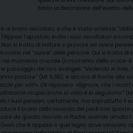
tanto la descrizione dell’evento del
e al brano ascoltato e che è stata omessa
: “abbi
ai Filippesi l’apostolo invita i suoi ascoltatori a co
on si tratta di imitare o provare ad avere pensieri,
i trovano nel “cuore” delle persone. Qui si tratta 
 nel momento cruciale (il momento della croce-è pro
che passaggio dei loro evangeli:
“Vedendo le folle,
hanno pastore”
(Mt 9,36); e ancora di fronte alla so
cia per voi?». Gli risposero: «Signore, che i nostr
ll’istante ricuperarono la vista e lo seguirono”
(Mt
do i suoi pensieri, certamente, ma soprattutto il s
troduce il brano della lavanda dei piedi con queste
ssare da questo mondo al Padre, avendo amato i 
 Gesù che è appeso a quel legno dove venivano appesi
le che escono dalle labbra di Gesù morente? Sono 