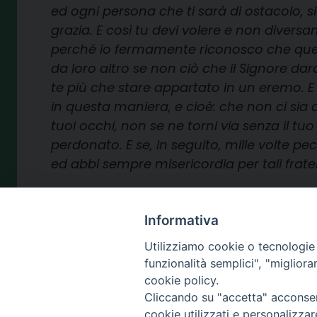
ed ogni persona che ti sarà di ostacolo, si
grazia. E così tu devi volere e non divers
perché io fermamente riconosco che ques
da loro altro se non ciò che il Signore dar
te più che stare appartato in un eremo. E 
in questa maniera, e cioè: che non ci sia
tuoi occhi, non se ne torni via senza il tu
perdonato. E se, in seguito, mille volte p
ed abbi sempre misericordia per tali fratell
+ Giovanni Checchinato
Informativa
Utilizziamo cookie o tecnologie s
funzionalità semplici", "miglior
cookie policy.
3 Maggio 2024
Cliccando su "accetta" acconsent
cookie utilizzati e personalizza