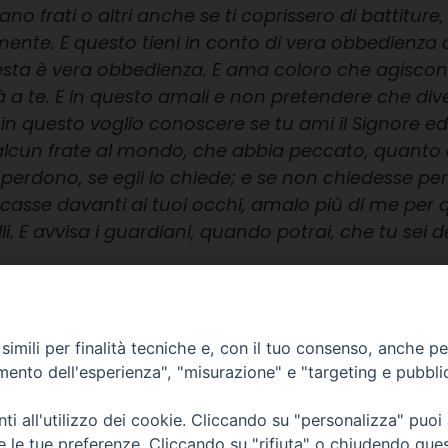
ano frati o altri anche se ti coprissero di battitu
amente. E questo tieni in conto di vera obbedienza 
ta è vera obbedienza. E ama coloro che agiscon
à a te. E in questo amali e non pretendere che diven
in questo voglio conoscere se tu ami il Signore ed
 alcun frate al mondo, che abbia peccato, quanto è
o perdono, se egli lo chiede; e se non chiedesse per
eccasse davanti ai tuoi occhi, amalo più di me per 
i. E avvisa i guardiani, quando potrai, che tu sei d
imili per finalità tecniche e, con il tuo consenso, anche per 
amento dell'esperienza", "misurazione" e "targeting e pubbli
i all'utilizzo dei cookie. Cliccando su "personalizza" puoi
re le tue preferenze. Cliccando su "rifiuta" o chiudendo que