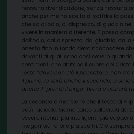
nessuna rivendicazione, senza nessuna pr
anche per me ha scelto di soffrire la passi
che sa di odio, di disprezzo, di giudizio 
vivere in maniera differente. E posso comp
dall’odio, dal disprezzo, dal giudizio, dal
onesto fino in fondo devo riconoscere che
davanti ai quali sono così severo quando li 
sentimenti che abitano il cuore del Cristo 
resto
“dove non c’è il peccatore, non c’è
il primo, lo sarà anche il secondo; o se la
anche il “prendi il largo” tirerà e attirerà 
La seconda dimensione che il testo di Fil
così radicale. Siamo tanto sollecitati da tu
essere ritenuti più intelligenti, più capaci di
magari più furbi o più scaltri. C’è sempre u
testo biblico ci dice che invece Gesù ha s