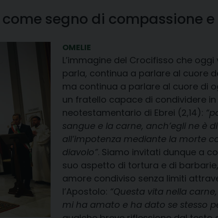
 come segno di compassione e 
OMELIE
L’immagine del Crocifisso che oggi
parla, continua a parlare al cuore d
ma continua a parlare al cuore di
un fratello capace di condividere in t
neotestamentario di Ebrei (2,14):
“p
sangue e la carne, anch’egli ne è d
all’impotenza mediante la morte colu
diavolo”
. Siamo invitati dunque a c
suo aspetto di tortura e di barbarie
amore condiviso senza limiti attrave
l’Apostolo:
“Questa vita nella carne, 
mi ha amato e ha dato se stesso p
qualche breve riflessione dal testo 