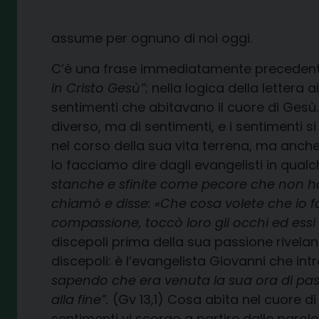
assume per ognuno di noi oggi.
C’è una frase immediatamente precedent
in Cristo Gesù”
; nella logica della lettera 
sentimenti che abitavano il cuore di Gesù. N
diverso, ma di sentimenti, e i sentimenti s
nel corso della sua vita terrena, ma anche
lo facciamo dire dagli evangelisti in qual
stanche e sfinite come pecore che non 
chiamò e disse: «Che cosa volete che io fac
compassione, toccò loro gli occhi ed essi a
discepoli prima della sua passione rivelan
discepoli: è l’evangelista Giovanni che in
sapendo che era venuta la sua ora di pa
alla fine”.
(Gv 13,1) Cosa abita nel cuore di
sentimenti vi scorgo a partire dalle paro