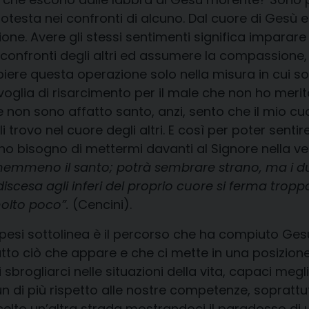
otesta nei confronti di alcuno. Dal cuore di Gesù
one. Avere gli stessi sentimenti significa imparare d
nei confronti degli altri ed assumere la compassion
iere questa operazione solo nella misura in cui so
la voglia di risarcimento per il male che non ho mer
 non sono affatto santo, anzi, sento che il mio cu
trovo nel cuore degli altri. E così per poter sentire
ho bisogno di mettermi davanti al Signore nella veri
 nemmeno il santo; potrà sembrare strano, ma i due
 discesa agli inferi del proprio cuore si ferma tropp
molto poco”.
(Cencini).
ippesi sottolinea è il percorso che ha compiuto Ge
tto ciò che appare e che ci mette in una posizione p
 sbrogliarci nelle situazioni della vita, capaci meglio 
n di più rispetto alle nostre competenze, soprattutt
celto un’altra strada mostrandoci il paradosso di u