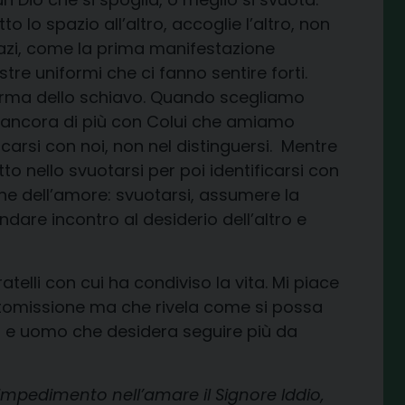
to lo spazio all’altro, accoglie l’altro, non
azi, come la prima manifestazione
ostre uniformi che ci fanno sentire forti.
a forma dello schiavo. Quando scegliamo
 ancora di più con Colui che amiamo
carsi con noi, non nel distinguersi. Mentre
utto nello svuotarsi per poi identificarsi con
stiche dell’amore: svuotarsi, assumere la
ndare incontro al desiderio dell’altro e
elli con cui ha condiviso la vita. Mi piace
ottomissione ma che rivela come si possa
a e uomo che desidera seguire più da
 impedimento nell’amare il Signore Iddio,