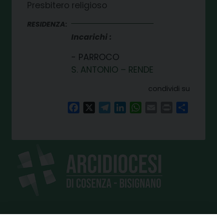
Presbitero religioso
RESIDENZA:
Incarichi
PARROCO
S. ANTONIO – RENDE
condividi su
Facebook
X
Telegram
LinkedIn
WhatsApp
Email
Print
Share