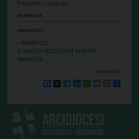
Presbitero religioso
RESIDENZA:
Incarichi
PARROCO
S. BIAGIO VESCOVO E MARTIRE –
AMANTEA
condividi su
Facebook
X
Telegram
LinkedIn
WhatsApp
Email
Print
Share