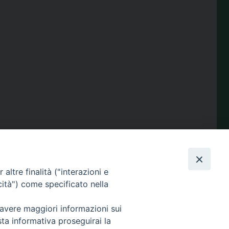
condividi su
Facebook
X
Telegram
LinkedIn
WhatsApp
Email
Print
Share
altre finalità ("interazioni e
cità") come specificato nella
 avere maggiori informazioni sui
Amministrazione
sta informativa proseguirai la
trasparente