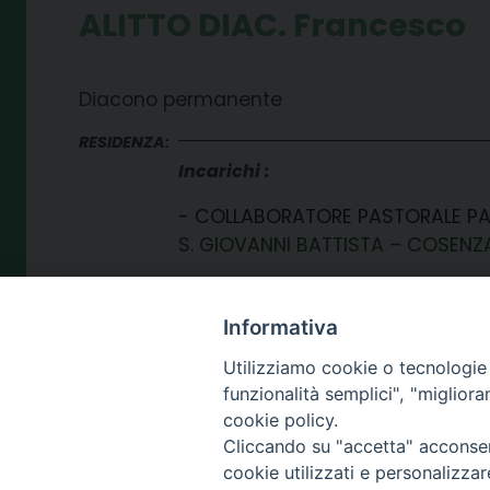
ALITTO DIAC. Francesco
Diacono permanente
RESIDENZA:
Incarichi
COLLABORATORE PASTORALE P
S. GIOVANNI BATTISTA – COSENZ
Informativa
Utilizziamo cookie o tecnologie s
funzionalità semplici", "miglior
cookie policy.
Cliccando su "accetta" acconsent
SEDE
cookie utilizzati e personalizza