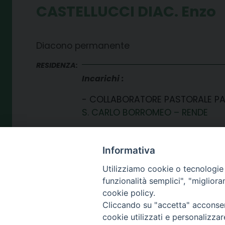
CASTELLUCCI DIAC. Enzo
Diacono permanente
RESIDENZA:
Incarichi
COLLABORATORE PASTORALE P
S. CARLO BORROMEO – RENDE
Informativa
Utilizziamo cookie o tecnologie s
funzionalità semplici", "miglior
cookie policy.
Cliccando su "accetta" acconsent
SEDE
cookie utilizzati e personalizza