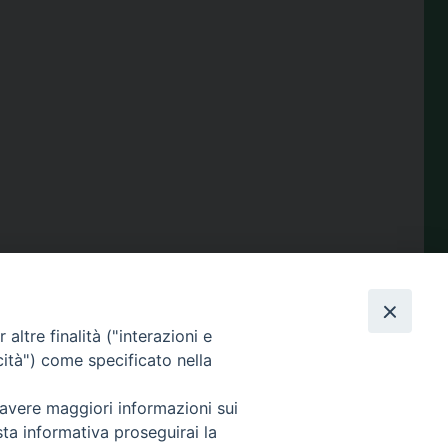
condividi su
Facebook
X
Telegram
LinkedIn
WhatsApp
Email
Print
Share
altre finalità ("interazioni e
cità") come specificato nella
 avere maggiori informazioni sui
Amministrazione
sta informativa proseguirai la
trasparente