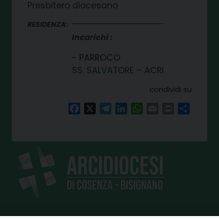
Presbitero diocesano
RESIDENZA:
Incarichi
PARROCO
SS. SALVATORE – ACRI
condividi su
Facebook
X
Telegram
LinkedIn
WhatsApp
Email
Print
Share