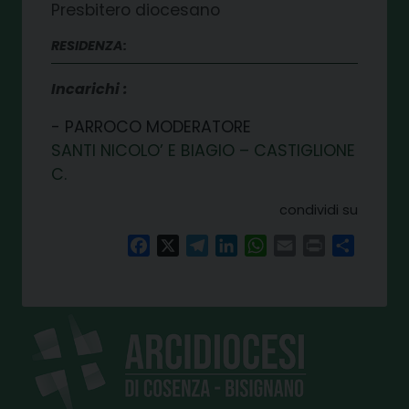
Presbitero diocesano
RESIDENZA:
Incarichi
PARROCO MODERATORE
SANTI NICOLO’ E BIAGIO – CASTIGLIONE
C.
condividi su
Facebook
X
Telegram
LinkedIn
WhatsApp
Email
Print
Share